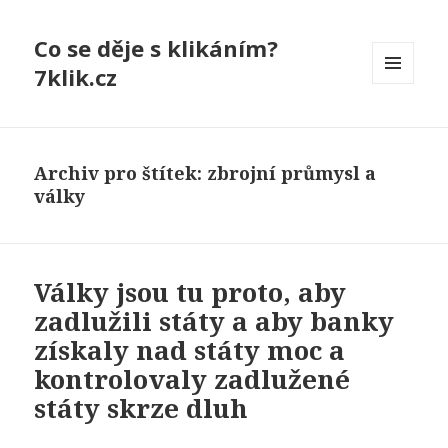
Co se děje s klikáním?
7klik.cz
MENU
A
WIDGETY
Archiv pro štítek: zbrojní průmysl a
války
Války jsou tu proto, aby
zadlužili státy a aby banky
získaly nad státy moc a
kontrolovaly zadlužené
státy skrze dluh