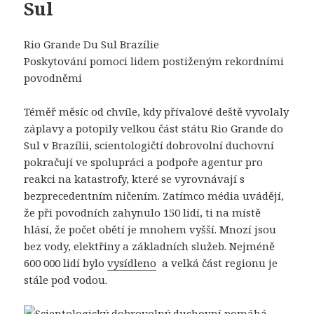
Sul
Rio Grande Du Sul Brazílie
Poskytování pomoci lidem postiženým rekordními
povodněmi
Téměř měsíc od chvíle, kdy přívalové deště vyvolaly
záplavy a potopily velkou část státu Rio Grande do
Sul v Brazílii, scientologičtí dobrovolní duchovní
pokračují ve spolupráci a podpoře agentur pro
reakci na katastrofy, které se vyrovnávají s
bezprecedentním ničením. Zatímco média uvádějí,
že při povodních zahynulo 150 lidí, ti na místě
hlásí, že počet obětí je mnohem vyšší. Mnozí jsou
bez vody, elektřiny a základních služeb. Nejméně
600 000 lidí bylo
vysídleno
a velká část regionu je
stále pod vodou.