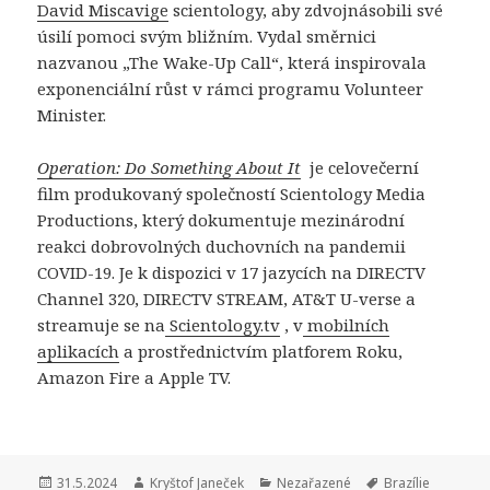
David Miscavige
scientology, aby zdvojnásobili své
úsilí pomoci svým bližním. Vydal směrnici
nazvanou „The Wake-Up Call“, která inspirovala
exponenciální růst v rámci programu Volunteer
Minister.
Operation: Do Something About It
je celovečerní
film produkovaný společností Scientology Media
Productions, který dokumentuje mezinárodní
reakci dobrovolných duchovních na pandemii
COVID-19. Je k dispozici v 17 jazycích na DIRECTV
Channel 320, DIRECTV STREAM, AT&T U-verse a
streamuje se na
Scientology.tv
, v
mobilních
aplikacích
a prostřednictvím platforem Roku,
Amazon Fire a Apple TV.
Publikováno:
31.5.2024
Autor:
Kryštof Janeček
Rubriky:
Nezařazené
Štítky:
Brazílie