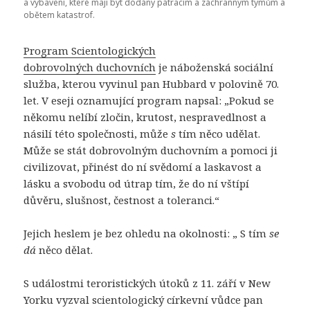
a vybavení, které mají být dodány pátracím a záchranným týmům a
obětem katastrof.
Program Scientologických
dobrovolných duchovních
je náboženská sociální
služba, kterou vyvinul pan Hubbard v polovině 70.
let. V eseji oznamující program napsal: „Pokud se
někomu nelíbí zločin, krutost, nespravedlnost a
násilí této společnosti, může
s
tím něco udělat.
Může se stát dobrovolným duchovním a pomoci ji
civilizovat, přinést do ní svědomí a laskavost a
lásku a svobodu od útrap tím, že do ní vštípí
důvěru, slušnost, čestnost a toleranci.“
Jejich heslem je bez ohledu na okolnosti: „ S tím
se
dá
něco dělat.
S událostmi teroristických útoků z 11. září v New
Yorku vyzval scientologický církevní vůdce pan