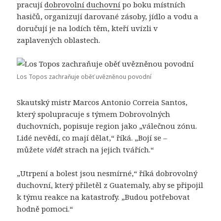
pracují
dobrovolní duchovní
po boku místních
hasičů, organizují darované zásoby, jídlo a vodu a
doručují je na lodích těm, kteří uvízli v
zaplavených oblastech.
Los Topos zachraňuje oběť uvězněnou povodní
Skautský mistr Marcos Antonio Correia Santos,
který spolupracuje s týmem Dobrovolných
duchovních, popisuje region jako „válečnou zónu.
Lidé nevědí, co mají dělat,“ říká. „Bojí se –
můžete
vidět
strach na jejich tvářích.“
„Utrpení a bolest jsou nesmírné,“ říká dobrovolný
duchovní, který přiletěl z Guatemaly, aby se připojil
k týmu reakce na katastrofy. „Budou potřebovat
hodně pomoci.“