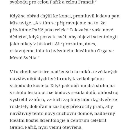
svobodu pro celou Paříž a celou Francii!“
Když se obřad chýlil ke konci, promluvil k davu pan
Miscavige. „A s tím se připravujeme na to, že
přivítáme Paříž jako celek.“ Tak začne vaše nové
dědictví, když pozvete svět, aby objevil scientologii
jako nikdy v historii. Ale prozatím, dnes,
oslavujeme tohoto hvězdného Ideálního Orga ve
Městě Světla.“
V tu chvíli se tisíce nadšených farníků a zvědavých
návštěvníků dychtivě hrnuly k velkolepému
vchodu do kostela. Když pak obří modrá stuha na
vrcholu lesknoucí se budovy sesula dolů, ohňostroj
vystřelil vzhůru, vzduch zaplnily fáborky, dveře se
rozletěly dokořán a zástupy překročily práh, aby
navštívily tento nový duchovní domov, nádherný
Ideální kostel Scientologie a Centrum celebrit
Grand. Paříž, nyní velmi otevřená.