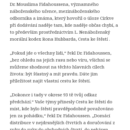
Dr. Mouslima Fidahoussena, významného
náboženského učence, mezináboženského
odborníka a imáma, který hovořil o úloze Církve
při dodávání naděje tam, kde naděje občas chybí, a
to především prostřednictvím L. Nenáboženský
morální kodex Rona Hubbarda, Cesta ke štěstí .
„Pokud jde o všechny lidi,“ řekl Dr. Fidahoussen,
„bez ohledu na jejich rasu nebo víru, všichni se
můžeme shodnout na těchto hlavních cílech
života: být šťastný a mít pravdu. Dáte jim
příležitost najít vlastní cestu ke štěstí.
„Dokonce i tady v okrese 93 tě tvůj odkaz
předchází.“ Vaše týmy přinesly Cestu ke štěstí do
míst, kde bylo štěstí pravděpodobně považováno
jen za pohádku,“ řekl Dr. Fidahoussen. „Domácí
distribuce v nejdrsnějších čtvrtích a doručování z
ruky do ruky do obchodních čtvrtí, do pekáren,