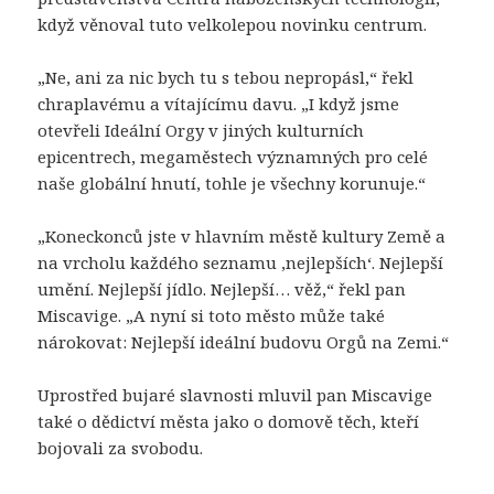
když věnoval tuto velkolepou novinku centrum.
„Ne, ani za nic bych tu s tebou nepropásl,“ řekl
chraplavému a vítajícímu davu. „I když jsme
otevřeli Ideální Orgy v jiných kulturních
epicentrech, megaměstech významných pro celé
naše globální hnutí, tohle je všechny korunuje.“
„Koneckonců jste v hlavním městě kultury Země a
na vrcholu každého seznamu ‚nejlepších‘. Nejlepší
umění. Nejlepší jídlo. Nejlepší… věž,“ řekl pan
Miscavige. „A nyní si toto město může také
nárokovat: Nejlepší ideální budovu Orgů na Zemi.“
Uprostřed bujaré slavnosti mluvil pan Miscavige
také o dědictví města jako o domově těch, kteří
bojovali za svobodu.