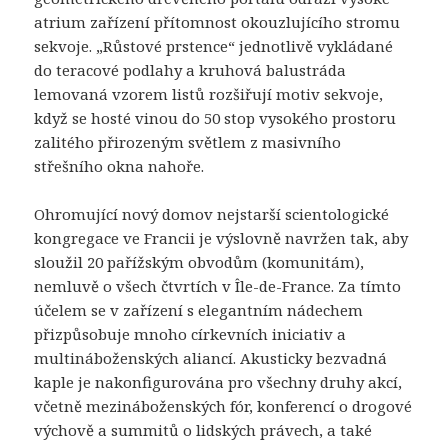
atrium zařízení přítomnost okouzlujícího stromu
sekvoje. „Růstové prstence“ jednotlivě vykládané
do teracové podlahy a kruhová balustráda
lemovaná vzorem listů rozšiřují motiv sekvoje,
když se hosté vinou do 50 stop vysokého prostoru
zalitého přirozeným světlem z masivního
střešního okna nahoře.
Ohromující nový domov nejstarší scientologické
kongregace ve Francii je výslovně navržen tak, aby
sloužil 20 pařížským obvodům (komunitám),
nemluvě o všech čtvrtích v Île-de-France. Za tímto
účelem se v zařízení s elegantním nádechem
přizpůsobuje mnoho církevních iniciativ a
multináboženských aliancí. Akusticky bezvadná
kaple je nakonfigurována pro všechny druhy akcí,
včetně mezináboženských fór, konferencí o drogové
výchově a summitů o lidských právech, a také