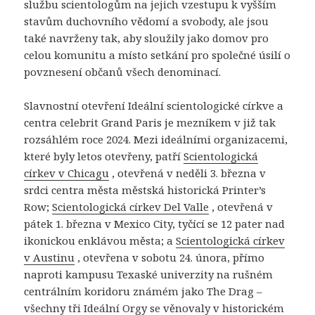
službu scientologům na jejich vzestupu k vyšším
stavům duchovního vědomí a svobody, ale jsou
také navrženy tak, aby sloužily jako domov pro
celou komunitu a místo setkání pro společné úsilí o
povznesení občanů všech denominací.
Slavnostní otevření Ideální scientologické církve a
centra celebrit Grand Paris je mezníkem v již tak
rozsáhlém roce 2024. Mezi ideálními organizacemi,
které byly letos otevřeny, patří
Scientologická
církev v Chicagu
, otevřená v neděli 3. března v
srdci centra města městská historická Printer’s
Row;
Scientologická církev Del Valle
, otevřená v
pátek 1. března v Mexico City, tyčící se 12 pater nad
ikonickou enklávou města; a
Scientologická církev
v Austinu
, otevřena v sobotu 24. února, přímo
naproti kampusu Texaské univerzity na rušném
centrálním koridoru známém jako The Drag –
všechny tři Ideální Orgy se věnovaly v historickém