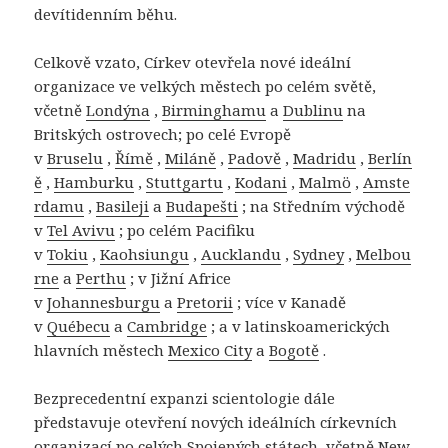
devítidenním běhu.
Celkově vzato, Církev otevřela nové ideální
organizace ve velkých městech po celém světě,
včetně
Londýna
,
Birminghamu
a
Dublinu
na
Britských ostrovech; po celé Evropě
v
Bruselu
,
Římě
,
Miláně
,
Padově
,
Madridu
,
Berlín
ě
,
Hamburku
,
Stuttgartu
,
Kodani
,
Malmö
,
Amste
rdamu
,
Basileji
a
Budapešti
; na Středním východě
v
Tel Avivu
; po celém Pacifiku
v
Tokiu
,
Kaohsiungu
,
Aucklandu
,
Sydney
,
Melbou
rne
a
Perthu
; v Jižní Africe
v
Johannesburgu
a
Pretorii
; více v Kanadě
v
Québecu
a
Cambridge
; a v latinskoamerických
hlavních městech
Mexico City
a
Bogotě
.
Bezprecedentní expanzi scientologie dále
představuje otevření nových ideálních církevních
organizací po celých Spojených státech, včetně
New