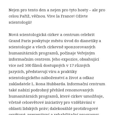
Nejen pro tento den a nejen pro tyto hosty – ale pro
celou Paříž, věčnou. Vive la France! Oživte
scientologii!
Nová scientologická církev a centrum celebrit
Grand Paris poskytuje městu úvod do dianetiky a
scientologie a všech církevně sponzorovaných
humanitárních programů, počínaje Veřejným
informačním centrem. Jeho expozice, obsahující
více než 500 filmů dostupných v 17 různých
jazycích, představují víru a praktiky
scientologického náboženství a život a odkaz
zakladatele L. Rona Hubbarda. Informační centrum
také nabízí podrobný přehled renomovaných
humanitárních programů, které církev umožňuje,
včetně celosvětové iniciativy pro vzdělávání v
oblasti lidských práv; dalekosáhlé protidrogové
osvětové, preventivní a rehabilitační programy;