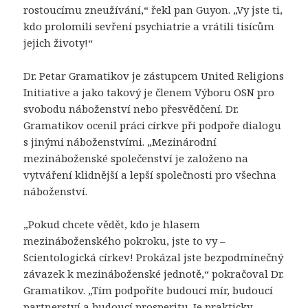
rostoucímu zneužívání,“ řekl pan Guyon. „Vy jste ti,
kdo prolomili sevření psychiatrie a vrátili tisícům
jejich životy!“
Dr. Petar Gramatikov je zástupcem United Religions
Initiative a jako takový je členem Výboru OSN pro
svobodu náboženství nebo přesvědčení. Dr.
Gramatikov ocenil práci církve při podpoře dialogu
s jinými náboženstvími. „Mezinárodní
mezináboženské společenství je založeno na
vytváření klidnější a lepší společnosti pro všechna
náboženství.
„Pokud chcete vědět, kdo je hlasem
mezináboženského pokroku, jste to vy –
Scientologická církev! Prokázal jste bezpodmínečný
závazek k mezináboženské jednotě,“ pokračoval Dr.
Gramatikov. „Tím podpoříte budoucí mír, budoucí
partnerství a budoucí prosperitu. Je prakticky