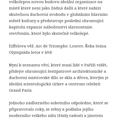
velkolepou novou budovu ideální organizace na
místě které není jako žádná další a které nabízí
skutečnou duchovní svobodu v globálním hlavním
městě kultury a představuje poslední ohromující
kapitolu expanze náboženství slavnostním
otevřením, které bylo skutečně velkolepé.
Eiffelova věž. Arc de Triomphe. Louvre. Řeka Seina.
Olympiáda letos v létě.
Nyní k seznamu věcí, které musí lidé v Paříži vidět,
přidejte ohromující šestipatrové architektonické a
duchovní mistrovské dílo ze skla a dřeva, kterým je
ideální scientologická církev a centrum celebrit
Grand Paris.
Jednoho nádherného sobotního odpoledne, které se
připravovalo roky, se stěny a podlaha jejího
moderního velkého sálu třásly radostí a jásotem