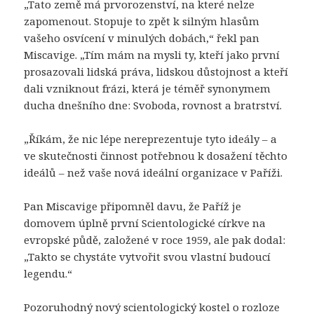
„Tato země má prvorozenství, na které nelze
zapomenout. Stopuje to zpět k silným hlasům
vašeho osvícení v minulých dobách,“ řekl pan
Miscavige. „Tím mám na mysli ty, kteří jako první
prosazovali lidská práva, lidskou důstojnost a kteří
dali vzniknout frázi, která je téměř synonymem
ducha dnešního dne: Svoboda, rovnost a bratrství.
„Říkám, že nic lépe nereprezentuje tyto ideály – a
ve skutečnosti činnost potřebnou k dosažení těchto
ideálů – než vaše nová ideální organizace v Paříži.
Pan Miscavige připomněl davu, že Paříž je
domovem úplně první Scientologické církve na
evropské půdě, založené v roce 1959, ale pak dodal:
„Takto se chystáte vytvořit svou vlastní budoucí
legendu.“
Pozoruhodný nový scientologický kostel o rozloze