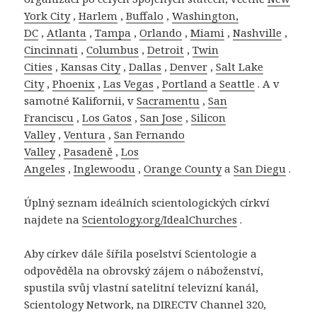
York City
,
Harlem
,
Buffalo
,
Washington,
DC
,
Atlanta
,
Tampa
,
Orlando
,
Miami
,
Nashville
,
Cincinnati
,
Columbus
,
Detroit
,
Twin
Cities
,
Kansas City
,
Dallas
,
Denver
,
Salt Lake
City
,
Phoenix
,
Las Vegas
,
Portland
a
Seattle
. A v
samotné Kalifornii, v
Sacramentu
,
San
Franciscu
,
Los Gatos
,
San Jose
,
Silicon
Valley
,
Ventura
,
San Fernando
Valley
,
Pasadeně
,
Los
Angeles
,
Inglewoodu
,
Orange County
a
San Diegu
.
Úplný seznam ideálních scientologických církví
najdete na
Scientology.org/IdealChurches
.
Aby církev dále šířila poselství Scientologie a
odpověděla na obrovský zájem o náboženství,
spustila svůj vlastní satelitní televizní kanál,
Scientology Network, na DIRECTV Channel 320,