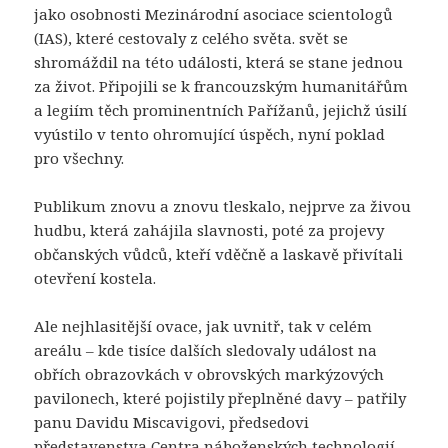
jako osobnosti Mezinárodní asociace scientologů
(IAS), které cestovaly z celého světa. svět se
shromáždil na této události, která se stane jednou
za život. Připojili se k francouzským humanitářům
a legiím těch prominentních Pařížanů, jejichž úsilí
vyústilo v tento ohromující úspěch, nyní poklad
pro všechny.
Publikum znovu a znovu tleskalo, nejprve za živou
hudbu, která zahájila slavnosti, poté za projevy
občanských vůdců, kteří vděčně a laskavě přivítali
otevření kostela.
Ale nejhlasitější ovace, jak uvnitř, tak v celém
areálu – kde tisíce dalších sledovaly událost na
obřích obrazovkách v obrovských markýzových
pavilonech, které pojistily přeplněné davy – patřily
panu Davidu Miscavigovi, předsedovi
představenstva Centra náboženských technologií,