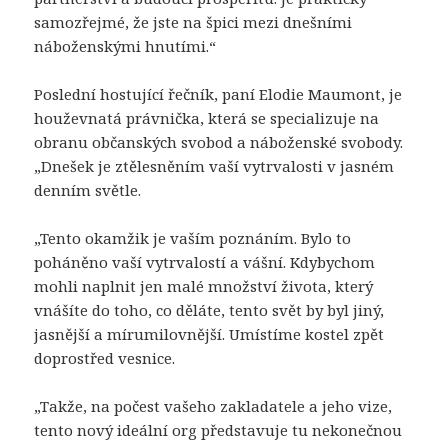
samozřejmé, že jste na špici mezi dnešními
náboženskými hnutími.“
Poslední hostující řečník, paní Elodie Maumont, je
houževnatá právnička, která se specializuje na
obranu občanských svobod a náboženské svobody.
„Dnešek je ztělesněním vaší vytrvalosti v jasném
denním světle.
„Tento okamžik je vaším poznáním. Bylo to
poháněno vaší vytrvalostí a vášní. Kdybychom
mohli naplnit jen malé množství života, který
vnášíte do toho, co děláte, tento svět by byl jiný,
jasnější a mírumilovnější. Umístíme kostel zpět
doprostřed vesnice.
„Takže, na počest vašeho zakladatele a jeho vize,
tento nový ideální org představuje tu nekonečnou