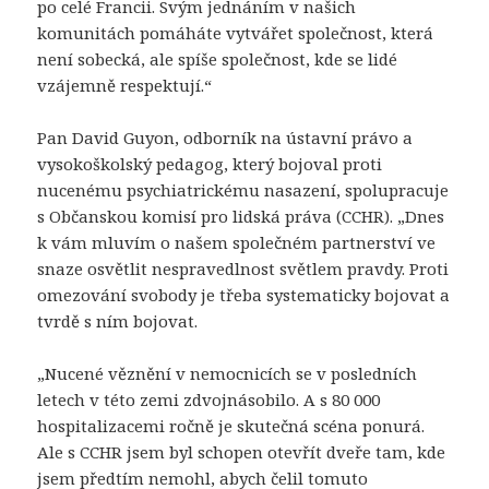
po celé Francii. Svým jednáním v našich
komunitách pomáháte vytvářet společnost, která
není sobecká, ale spíše společnost, kde se lidé
vzájemně respektují.“
Pan David Guyon, odborník na ústavní právo a
vysokoškolský pedagog, který bojoval proti
nucenému psychiatrickému nasazení, spolupracuje
s Občanskou komisí pro lidská práva (CCHR). „Dnes
k vám mluvím o našem společném partnerství ve
snaze osvětlit nespravedlnost světlem pravdy. Proti
omezování svobody je třeba systematicky bojovat a
tvrdě s ním bojovat.
„Nucené věznění v nemocnicích se v posledních
letech v této zemi zdvojnásobilo. A s 80 000
hospitalizacemi ročně je skutečná scéna ponurá.
Ale s CCHR jsem byl schopen otevřít dveře tam, kde
jsem předtím nemohl, abych čelil tomuto