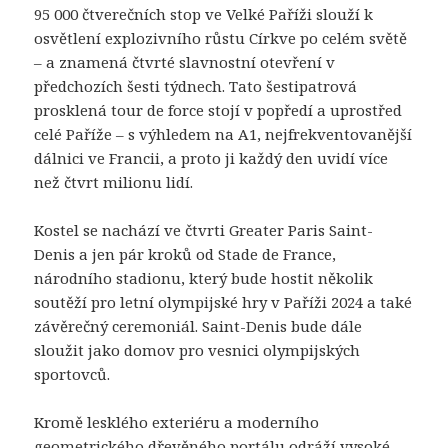
95 000 čtverečních stop ve Velké Paříži slouží k
osvětlení explozivního růstu Církve po celém světě
– a znamená čtvrté slavnostní otevření v
předchozích šesti týdnech. Tato šestipatrová
prosklená tour de force stojí v popředí a uprostřed
celé Paříže – s výhledem na A1, nejfrekventovanější
dálnici ve Francii, a proto ji každý den uvidí více
než čtvrt milionu lidí.
Kostel se nachází ve čtvrti Greater Paris Saint-
Denis a jen pár kroků od Stade de France,
národního stadionu, který bude hostit několik
soutěží pro letní olympijské hry v Paříži 2024 a také
závěrečný ceremoniál. Saint-Denis bude dále
sloužit jako domov pro vesnici olympijských
sportovců.
Kromě lesklého exteriéru a moderního
geometrického dřevěného portálu odráží vysoké