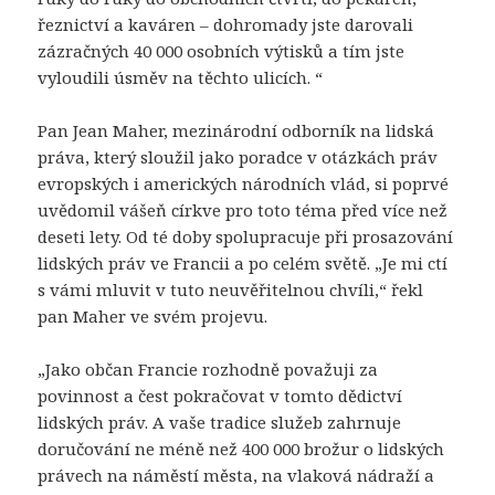
řeznictví a kaváren – dohromady jste darovali
zázračných 40 000 osobních výtisků a tím jste
vyloudili úsměv na těchto ulicích. “
Pan Jean Maher, mezinárodní odborník na lidská
práva, který sloužil jako poradce v otázkách práv
evropských i amerických národních vlád, si poprvé
uvědomil vášeň církve pro toto téma před více než
deseti lety. Od té doby spolupracuje při prosazování
lidských práv ve Francii a po celém světě. „Je mi ctí
s vámi mluvit v tuto neuvěřitelnou chvíli,“ řekl
pan Maher ve svém projevu.
„Jako občan Francie rozhodně považuji za
povinnost a čest pokračovat v tomto dědictví
lidských práv. A vaše tradice služeb zahrnuje
doručování ne méně než 400 000 brožur o lidských
právech na náměstí města, na vlaková nádraží a