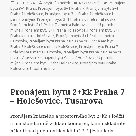
Publikováno:
31.10.2024
Autor:
Kryštof Janeček
Rubriky:
Nezařazené
Štítky:
Pronájem
bytu 3+1 Praha
,
Pronájem bytu 3+1 Praha 7
,
Pronájem bytu 3+1
Praha 7 Holešovice
,
Pronájem bytu 3+1 Praha 7 Holešovice U
parního mlýna
,
Pronájem bytu 3+1 Praha 7 u metra Palmovka
,
Pronájem bytu 3+1 Praha 7 u metra Palmovka ulice U parního
mlýna
,
Pronájem bytu 3+1 Praha Holešovice
,
Pronájem bytu 3+1
Praha u metra Holešovice
,
Pronájem bytu 3+1 Praha u metra
Palmovka
,
Pronájem bytu Praha 7 Holešovice
,
Pronájem bytu
Praha 7 Holešovice u metra Holešovice
,
Pronájem bytu Praha 7
Holešovice u metra Palmovka
,
Pronájem bytu Praha 7 Holešovice u
metra Vltavská
,
Pronájem bytu Praha 7 Holešovice U parního
mlýna
,
Pronájem bytu Praha Holešovice
,
Pronájem bytu Praha
Holešovice U parního mlýna
Pronájem bytu 2+kk Praha 7
– Holešovice, Tusarova
Pronájem krásného a prostorného byt 2+kk s lodžií
a nadstandardně velikou komorou, kam uskladníte
několik sad pneumatik a klidně 2-3 jízdní kola.