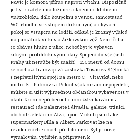
Navíc je komora přímo naproti výtahu. Dispozičně
je byt rozdělen na ložnici s oknem do klidného
vnitrobloku, dále koupelnu s vanou, samostatné
WC, chodbu se vstupem do kuchyně a obývací
pokoj se vstupem na lodžii, odkud je krásný výhled
na památník Vítkov a Žižkovskou věž. Není třeba
se obávat hluku z ulice, neboť byt je vybaven
silnými protihlukovými okny. Spojení do vše částí
Prahy už nemůže být snažší – 150 metrů od domu
se nachází tramvajová zastávka Tusarova/Dělnická
s nepřetržitými spoji na metro C – Vltavská, nebo
metro B – Palmovka. Pokud však nikam nepojedete,
můžete si užít výjimečnou občanskou vybavenost v
okolí. Krom nepřeberného množství kaváren a
restaurací zde naleznete i divadla, galerie, tržnici,
obchod s elektrem Alza, apod. V okolí jsou také
supermarkety Billa a Albert. Parkovat lze na
rezidenčních zónách před domem. Byt je nově
vymalován, vyčištěn a připraven k