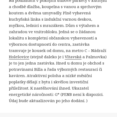
Na podlahách v pokojích dubové parkety v kuchyni
a chodbě dlažba, koupelna s vanou a sprchovým
koutem a dvěma umyvadly. Plně vybavená
kuchyňská linka s indukční varnou deskou,
myčkou, lednicí s mrazákem. Dům s výtahem a
zahradou ve vnitrobloku. Jedná se o žádanou
lokalitu s kompletní občanskou vybaveností a
výbornou dostupností do centra, zastávka
tramvaje je kousek od domu, na metro C – Nádraží
Holešovice
(stejně daleko je i
Vltavská
a Palmovka)
je to jen jedna zastávka. Hned u domu je obchod s
potravinami Billa a řada výborných restaurací či
kaváren. Atraktivní poloha a nízké měsíční
poplatky dělají z bytu i skvělou investiční
příležitost. K nastěhování ihned. Ukazatel
energetické náročnosti: G* (PENB není k dispozici.
Údaj bude aktualizován po jeho dodání. )