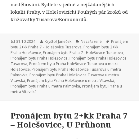
nastěhování. Bydlete v jedné z nejžádanějších
lokalit Prahy, v Holešovicích! Pouhých pár kroků od
křižovatky Tusarova/Komunardů.
Publikováno:
31.10.2024
Autor:
Kryštof Janeček
Rubriky:
Nezařazené
Štítky:
Pronájem
bytu 2+kk Praha 7 - Holešovice Tusarova
,
Pronájem bytu 2+kk
Praha Holešovice
,
Pronájem bytu Praha 7 - Holešovice Tusarova
,
Pronájem bytu Praha Holešovice
,
Pronájem bytu Praha Holešovice
Tusarova
,
Pronájem bytu Praha Holešovice Tusarova u metra
Holešovice
,
Pronájem bytu Praha Holešovice Tusarova u metra
Palmovka
,
Pronájem bytu Praha Holešovice Tusarova u metra
Vltavská
,
Pronájem bytu Praha Holešovice u metra Vltavská
,
Pronájem bytu Praha u metra Palmovka
,
Pronájem bytu Praha u
metra Vltavská
Pronájem bytu 2+kk Praha 7
– Holešovice, U Průhonu