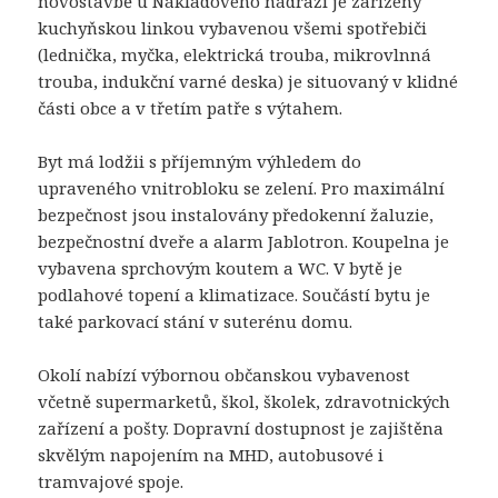
novostavbě u Nákladového nádraží je zařízený
kuchyňskou linkou vybavenou všemi spotřebiči
(lednička, myčka, elektrická trouba, mikrovlnná
trouba, indukční varné deska) je situovaný v klidné
části obce a v třetím patře s výtahem.
Byt má lodžii s příjemným výhledem do
upraveného vnitrobloku se zelení. Pro maximální
bezpečnost jsou instalovány předokenní žaluzie,
bezpečnostní dveře a alarm Jablotron. Koupelna je
vybavena sprchovým koutem a WC. V bytě je
podlahové topení a klimatizace. Součástí bytu je
také parkovací stání v suterénu domu.
Okolí nabízí výbornou občanskou vybavenost
včetně supermarketů, škol, školek, zdravotnických
zařízení a pošty. Dopravní dostupnost je zajištěna
skvělým napojením na MHD, autobusové i
tramvajové spoje.