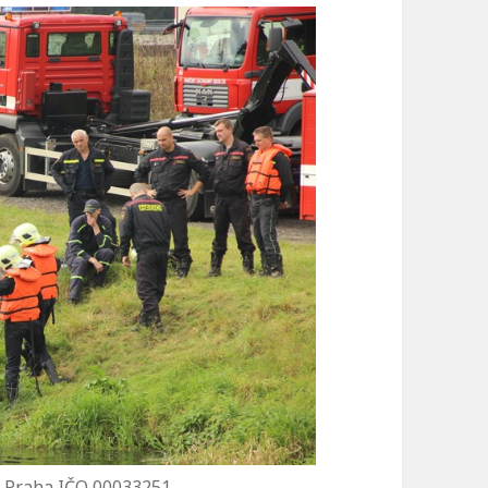
, Praha IČO 00033251