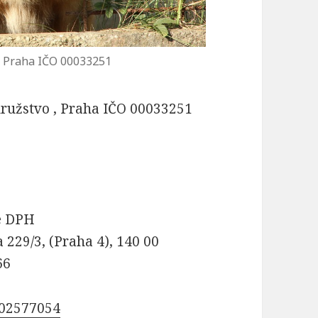
, Praha IČO 00033251
ružstvo , Praha IČO 00033251
ce DPH
229/3, (Praha 4), 140 00
66
O 02577054