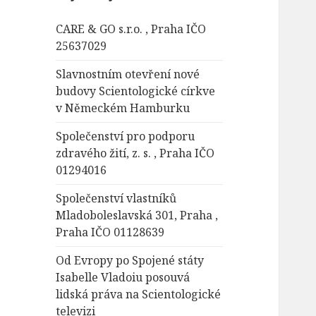
á
CARE & GO s.r.o. , Praha IČO
v
25637029
á
n
Slavnostním otevření nové
í
budovy Scientologické církve
v Německém Hamburku
Společenství pro podporu
zdravého žití, z. s. , Praha IČO
01294016
Společenství vlastníků
Mladoboleslavská 301, Praha ,
Praha IČO 01128639
Od Evropy po Spojené státy
Isabelle Vladoiu posouvá
lidská práva na Scientologické
televizi