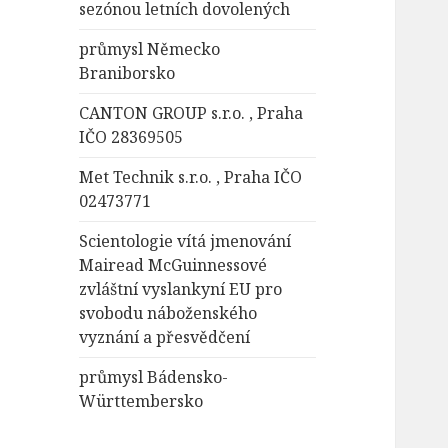
sezónou letních dovolených
průmysl Německo
Braniborsko
CANTON GROUP s.r.o. , Praha
IČO 28369505
Met Technik s.r.o. , Praha IČO
02473771
Scientologie vítá jmenování
Mairead McGuinnessové
zvláštní vyslankyní EU pro
svobodu náboženského
vyznání a přesvědčení
průmysl Bádensko-
Württembersko