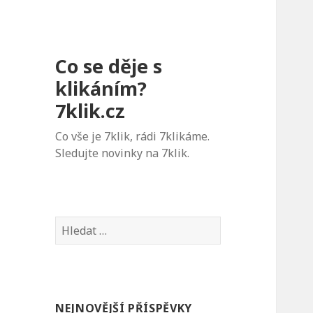
Co se děje s
klikáním?
7klik.cz
Co vše je 7klik, rádi 7klikáme.
Sledujte novinky na 7klik.
V
y
h
l
e
NEJNOVĚJŠÍ PŘÍSPĚVKY
d