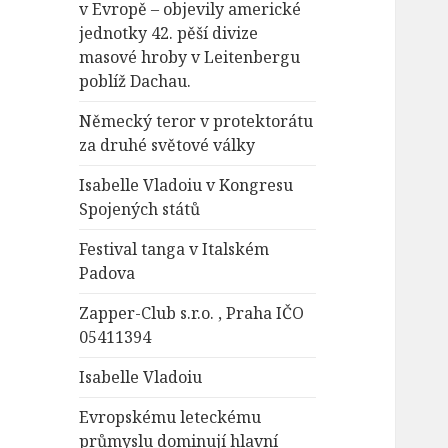
v Evropě – objevily americké
jednotky 42. pěší divize
masové hroby v Leitenbergu
poblíž Dachau.
Německý teror v protektorátu
za druhé světové války
Isabelle Vladoiu v Kongresu
Spojených států
Festival tanga v Italském
Padova
Zapper-Club s.r.o. , Praha IČO
05411394
Isabelle Vladoiu
Evropskému leteckému
průmyslu dominují hlavní