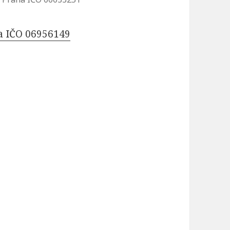
ha IČO 06956149