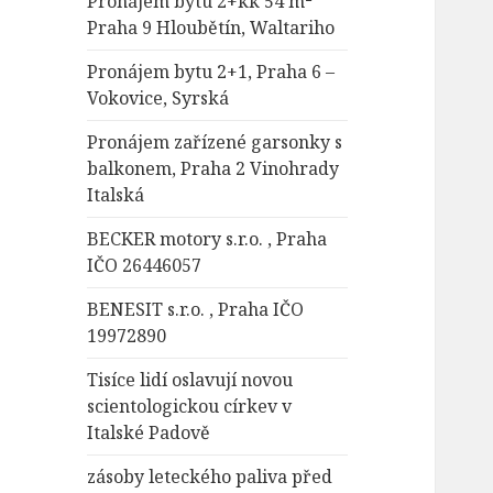
Pronájem bytu 2+kk 54 m²
Praha 9 Hloubětín, Waltariho
Pronájem bytu 2+1, Praha 6 –
Vokovice, Syrská
Pronájem zařízené garsonky s
balkonem, Praha 2 Vinohrady
Italská
BECKER motory s.r.o. , Praha
IČO 26446057
BENESIT s.r.o. , Praha IČO
19972890
Tisíce lidí oslavují novou
scientologickou církev v
Italské Padově
zásoby leteckého paliva před