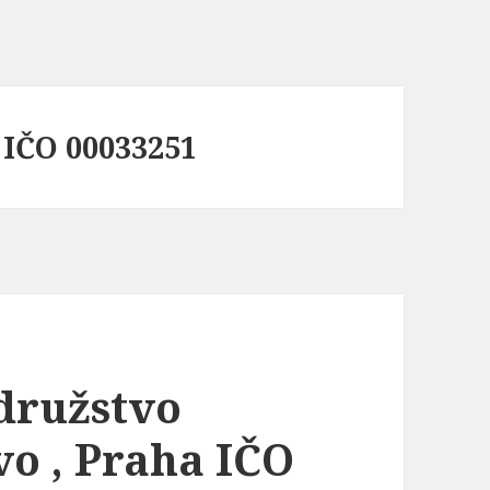
 IČO 00033251
družstvo
o , Praha IČO