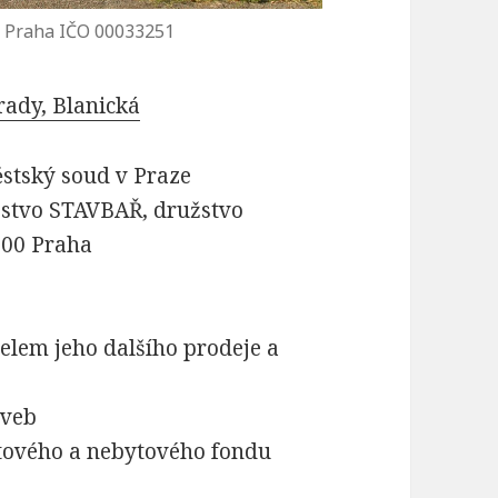
, Praha IČO 00033251
rady, Blanická
stský soud v Praze
žstvo STAVBAŘ, družstvo
 00 Praha
elem jeho dalšího prodeje a
aveb
ytového a nebytového fondu