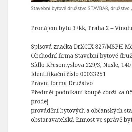
Stavební bytové družstvo STAVBAŘ, družstvo 
Pronájem bytu 3+kk, Praha 2 – Vinoh
Spisová značka DrXCIX 827/MSPH Mě
Obchodní firma Stavební bytové dru
Sídlo Křesomyslova 229/3, Nusle, 140
Identifikační číslo 00033251
Právní forma Družstvo
Předmět podnikání koupě zboží za úč
prodej
provádění bytových a občanských st
obstaravatelská činnost ve správě b