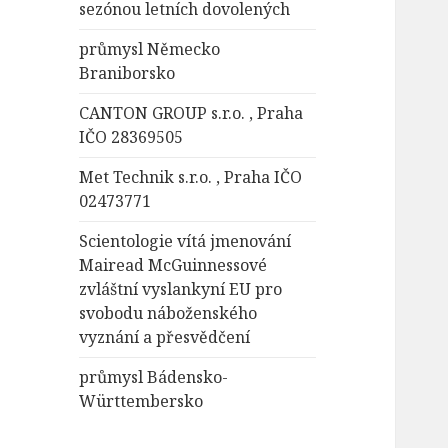
sezónou letních dovolených
průmysl Německo
Braniborsko
CANTON GROUP s.r.o. , Praha
IČO 28369505
Met Technik s.r.o. , Praha IČO
02473771
Scientologie vítá jmenování
Mairead McGuinnessové
zvláštní vyslankyní EU pro
svobodu náboženského
vyznání a přesvědčení
průmysl Bádensko-
Württembersko