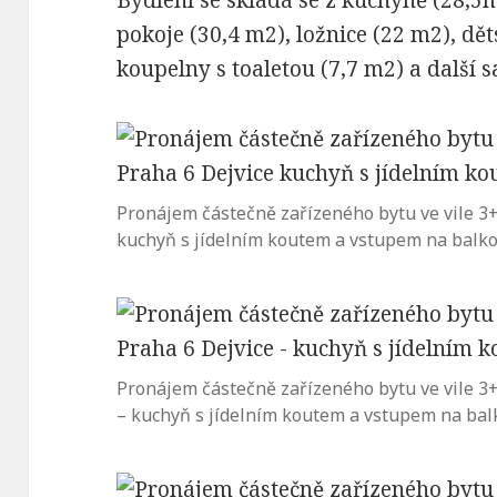
Bydlení se skládá se z kuchyně (28,5
pokoje (30,4 m2), ložnice (22 m2), d
koupelny s toaletou (7,7 m2) a další 
Pronájem částečně zařízeného bytu ve vile 3+1
kuchyň s jídelním koutem a vstupem na balk
Pronájem částečně zařízeného bytu ve vile 3+1
– kuchyň s jídelním koutem a vstupem na ba