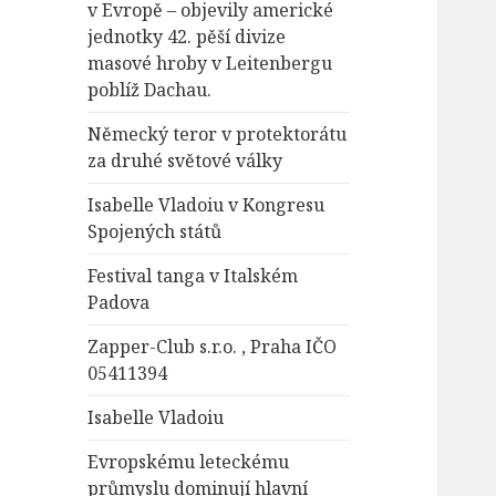
v Evropě – objevily americké
jednotky 42. pěší divize
masové hroby v Leitenbergu
poblíž Dachau.
Německý teror v protektorátu
za druhé světové války
Isabelle Vladoiu v Kongresu
Spojených států
Festival tanga v Italském
Padova
Zapper-Club s.r.o. , Praha IČO
05411394
Isabelle Vladoiu
Evropskému leteckému
průmyslu dominují hlavní