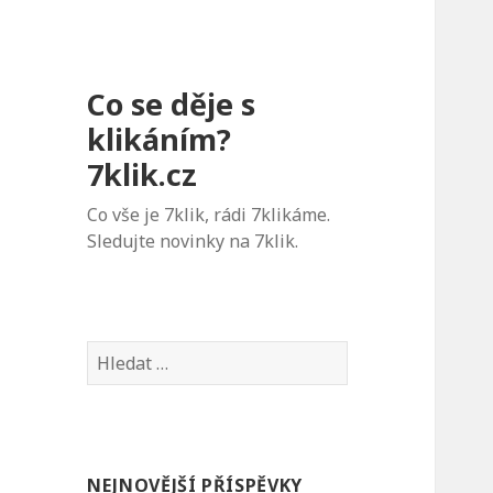
Co se děje s
klikáním?
7klik.cz
Co vše je 7klik, rádi 7klikáme.
Sledujte novinky na 7klik.
V
y
h
l
e
NEJNOVĚJŠÍ PŘÍSPĚVKY
d