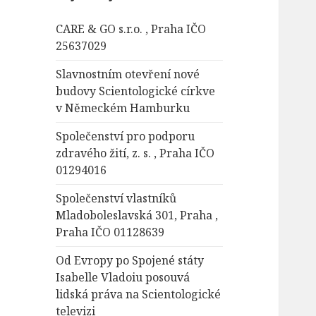
á
CARE & GO s.r.o. , Praha IČO
v
25637029
á
n
Slavnostním otevření nové
í
budovy Scientologické církve
v Německém Hamburku
Společenství pro podporu
zdravého žití, z. s. , Praha IČO
01294016
Společenství vlastníků
Mladoboleslavská 301, Praha ,
Praha IČO 01128639
Od Evropy po Spojené státy
Isabelle Vladoiu posouvá
lidská práva na Scientologické
televizi