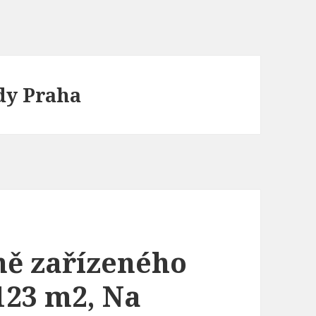
ady Praha
ně zařízeného
 123 m2, Na