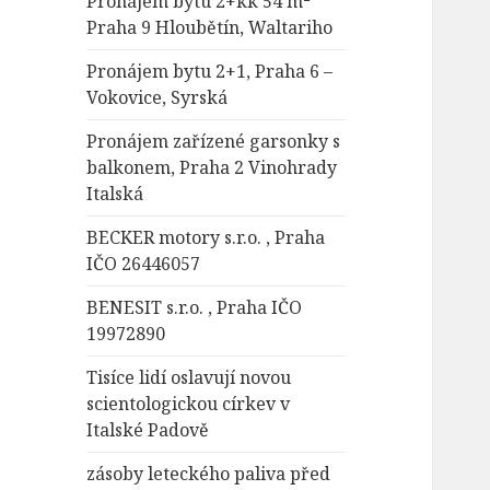
Pronájem bytu 2+kk 54 m²
Praha 9 Hloubětín, Waltariho
Pronájem bytu 2+1, Praha 6 –
Vokovice, Syrská
Pronájem zařízené garsonky s
balkonem, Praha 2 Vinohrady
Italská
BECKER motory s.r.o. , Praha
IČO 26446057
BENESIT s.r.o. , Praha IČO
19972890
Tisíce lidí oslavují novou
scientologickou církev v
Italské Padově
zásoby leteckého paliva před