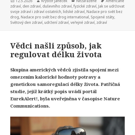
Publikováno:
12.5.2026
Autor:
Kryštof Janeček
Rubriky:
Nezařazené
Štítky:
Američané
zdraví
,
den zdraví
,
duševního zdraví
,
fyzické zdraví
,
Jak se udržovat
svoje zdraví i zdraví ostatních
,
lidské zdraví
,
Nadace pro svět bez
drog
,
Nadace pro svět bez drog international
,
Spojené státy
,
Světový den zdraví
,
udržení zdraví
,
veřejné zdraví
,
zdraví
Vědci našli způsob, jak
regulovat délku života
Skupina amerických vědců zjistila spojení mezi
omezením kalorické hodnoty potravy a
genetickou samoregulací délky života. Patřičná
studie, jejíž krátký popis uvádí portál
EurekAlert!, byla uveřejněna v časopise Nature
Communications.