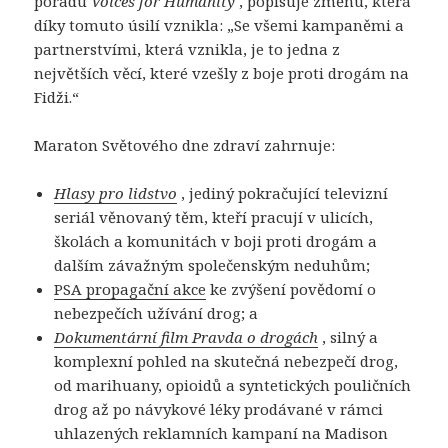
pořadu
Voices for Humanity
, popisuje změnu, která
díky tomuto úsilí vznikla: „Se všemi kampaněmi a
partnerstvími, která vznikla, je to jedna z
největších věcí, které vzešly z boje proti drogám na
Fidži.“
Maraton Světového dne zdraví zahrnuje:
Hlasy pro lidstvo
, jediný pokračující televizní
seriál věnovaný těm, kteří pracují v ulicích,
školách a komunitách v boji proti drogám a
dalším závažným společenským neduhům;
PSA propagační akce
ke zvýšení povědomí o
nebezpečích užívání drog; a
Dokumentární film Pravda o drogách
, silný a
komplexní pohled na skutečná nebezpečí drog,
od marihuany, opioidů a syntetických pouličních
drog až po návykové léky prodávané v rámci
uhlazených reklamních kampaní na Madison