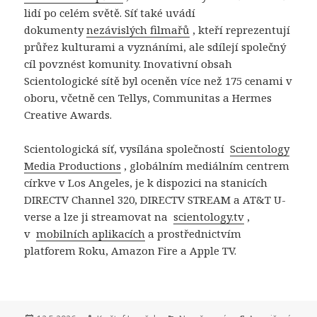
lidí po celém světě. Síť také uvádí
dokumenty
nezávislých filmařů
, kteří reprezentují
průřez kulturami a vyznáními, ale sdílejí společný
cíl povznést komunity. Inovativní obsah
Scientologické sítě byl oceněn více než 175 cenami v
oboru, včetně cen Tellys, Communitas a Hermes
Creative Awards.
Scientologická síť, vysílána společností
Scientology
Media Productions
, globálním mediálním centrem
církve v Los Angeles, je k dispozici na stanicích
DIRECTV Channel 320, DIRECTV STREAM a AT&T U-
verse a lze ji streamovat na
scientology.tv
,
v
mobilních aplikacích
a prostřednictvím
platforem Roku, Amazon Fire a Apple TV.