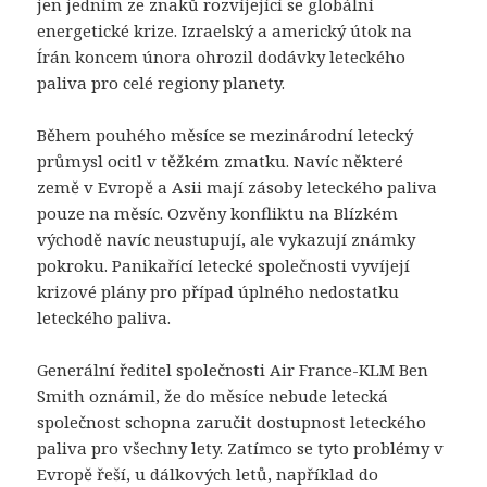
jen jedním ze znaků rozvíjející se globální
energetické krize. Izraelský a americký útok na
Írán koncem února ohrozil dodávky leteckého
paliva pro celé regiony planety.
Během pouhého měsíce se mezinárodní letecký
průmysl ocitl v těžkém zmatku. Navíc některé
země v Evropě a Asii mají zásoby leteckého paliva
pouze na měsíc. Ozvěny konfliktu na Blízkém
východě navíc neustupují, ale vykazují známky
pokroku. Panikařící letecké společnosti vyvíjejí
krizové plány pro případ úplného nedostatku
leteckého paliva.
Generální ředitel společnosti Air France-KLM Ben
Smith oznámil, že do měsíce nebude letecká
společnost schopna zaručit dostupnost leteckého
paliva pro všechny lety. Zatímco se tyto problémy v
Evropě řeší, u dálkových letů, například do