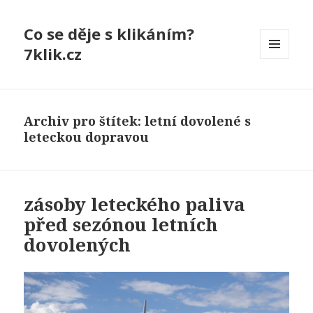
Co se děje s klikáním?
7klik.cz
MENU
A
WIDGETY
Archiv pro štítek: letní dovolené s
leteckou dopravou
zásoby leteckého paliva
před sezónou letních
dovolených