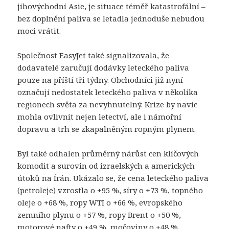
jihovýchodní Asie, je situace téměř katastrofální –
bez doplnění paliva se letadla jednoduše nebudou
moci vrátit.
Společnost EasyJet také signalizovala, že
dodavatelé zaručují dodávky leteckého paliva
pouze na příští tři týdny. Obchodníci již nyní
označují nedostatek leteckého paliva v několika
regionech světa za nevyhnutelný. Krize by navíc
mohla ovlivnit nejen letectví, ale i námořní
dopravu a trh se zkapalněným ropným plynem.
Byl také odhalen průměrný nárůst cen klíčových
komodit a surovin od izraelských a amerických
útoků na Írán. Ukázalo se, že cena leteckého paliva
(petroleje) vzrostla o +95 %, síry o +73 %, topného
oleje o +68 %, ropy WTI o +66 %, evropského
zemního plynu o +57 %, ropy Brent o +50 %,
motorové nafty o +49 %, močoviny o +48 %,