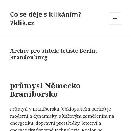
Co se děje s klikáním?
7klik.cz
MENU
A
WIDGETY
Archiv pro štítek: letiště Berlin
Brandenburg
průmysl Německo
Braniborsko
Průmysl v Braniborsku (obklopujícím Berlín) je
moderní a dynamický, s klíčovým zaměřením na
energetiku, dopravní prostředky, letectví a
energeticky úsporné technologie. Region se