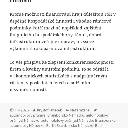
činnosti
Kromě možností financování hrají důležitou roli v
úspěšné hospodářské činnosti i vhodné rámcové
podmínky. Patří mezi ně například zajištění
fungujícího
hospodářského systému
, dobrá
infrastruktura veřejné dopravy a vysoce
výkonná
širokopásmová infrastruktura
.
To vše přispívá ke zlepšení konkurenceschopnosti
firem a kvality umístění podniků. To se odráží i
v
ekonomických statistikách
s nadprůměrným
růstem v posledních letech a snížením
nezaměstnanosti.
Publikováno:
1.4.2026
Autor:
Kryštof Janeček
Rubriky:
Nezařazené
Štítky:
automobilový průmysl Braniborsko Německo
,
automobilový
průmysl Německo
,
automobilový průmysl Německo Braniborsko
,
automobily Německo
,
Berlín Braniborsko Německo
,
Berlín