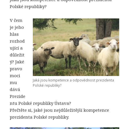
Polské republiky?
V čem
je jeho
hlas
rozhod
ující a
důležit
ý? Jaké
pravo
moci
Jaká jsou kompetence a odpovědnost prezidenta
mu
Polské republiky?
dává
Prezide
ntu Polské republiky Ústava?
Přečtěte si, jaké jsou nejdůležitější kompetence
prezidenta Polské republiky.