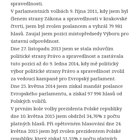
spravedlnosti.
V parlamentních volbách 9. října 2011, kdy jsem byl
členem strany Zákona a spravedlnosti v krakovské
čtvrti, jsem byl zvolen poslancem a vyhrál 79 981
hlasů. Zaujal jsem pozici místopředsedy Výboru pro
ústavní odpovědnost.
Dne 27. listopadu 2013 jsem se stala mluvčím
politické strany Právo a spravedlnost a zastávala
tuto pozici až do 9. ledna 2014, kdy mě politický
výbor politické strany Právo a spravedlnost zvolil
za vedoucí kampaně pro Evropský parlament.
Dne 25. května 2014 jsem získal mandát poslance
Evropského parlamentu, a získal 97 996 hlasů od
Polských voličů.
V prvním kole volby prezidenta Polské republiky
dne 10. května 2015 jsem obdržel 34,76% z počtu
platných hlasů. Při opětovném hlasování dne 24.
května 2015 jsem byl zvolen prezidentem Polské
republiky, který získal 51,55% z počtu platných