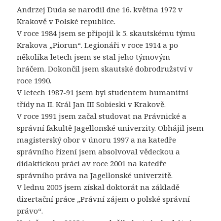
Andrzej Duda se narodil dne 16. května 1972 v
Krakově v Polské republice.
V roce 1984 jsem se připojil k 5. skautskému týmu
Krakova „Piorun“. Legionáři v roce 1914 a po
několika letech jsem se stal jeho týmovým
hráčem. Dokončil jsem skautské dobrodružství v
roce 1990.
V letech 1987-91 jsem byl studentem humanitní
třídy na II. Král Jan III Sobieski v Krakově.
V roce 1991 jsem začal studovat na Právnické a
správní fakultě Jagellonské univerzity. Obhájil jsem
magisterský obor v únoru 1997 a na katedře
správního řízení jsem absolvoval vědeckou a
didaktickou práci av roce 2001 na katedře
správního práva na Jagellonské univerzitě.
V lednu 2005 jsem získal doktorát na základě
dizertační práce „Právní zájem o polské správní
právo“.