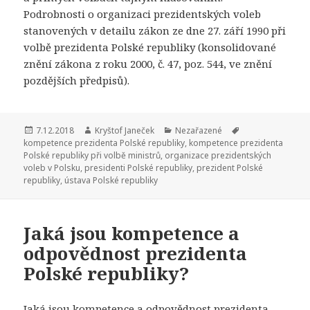
Podrobnosti o organizaci prezidentských voleb
stanovených v detailu zákon ze dne 27. září 1990 při
volbě prezidenta Polské republiky (konsolidované
znění zákona z roku 2000, č. 47, poz. 544, ve znění
pozdějších předpisů).
Publikováno:
7.12.2018
Autor:
Kryštof Janeček
Rubriky:
Nezařazené
Štítky:
kompetence prezidenta Polské republiky
,
kompetence prezidenta
Polské republiky při volbě ministrů
,
organizace prezidentských
voleb v Polsku
,
presidenti Polské republiky
,
prezident Polské
republiky
,
ústava Polské republiky
Jaká jsou kompetence a
odpovědnost prezidenta
Polské republiky?
Jaká jsou kompetence a odpovědnost prezidenta