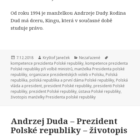
Od roku 1994 je manželkou Andrzeje Dudy. Rodina
Dud má dceru, Kingu, která v současné době
studuje právo.
Publikováno:
7.12.2018
Autor:
Kryštof Janeček
Rubriky:
Nezařazené
Štítky:
kompetence prezidenta Polské republiky
,
kompetence prezidenta
Polské republiky při volbě ministrů
,
manželka Presidenta polské
republiky
,
organizace prezidentských voleb v Polsku
,
Polská
republika
,
polská republika a první dáma Polské republiky
,
Polská
vláda a president
,
president Polské republiky
,
presidenti Polské
republiky
,
prezident Polské republiky
,
ústava Polské republiky
,
životopis manželky Presidenta polské republiky
Andrzej Duda – Prezident
Polské republiky – životopis