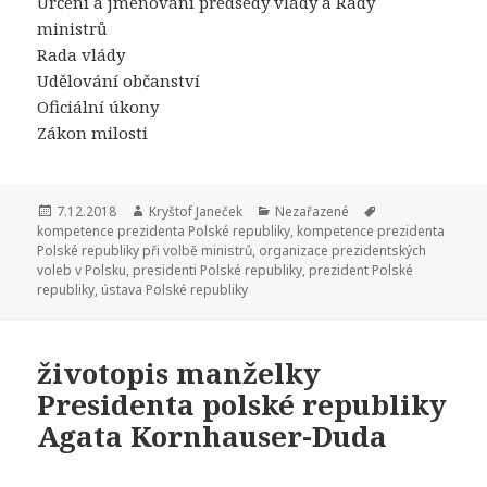
Určení a jmenování předsedy vlády a Rady
ministrů
Rada vlády
Udělování občanství
Oficiální úkony
Zákon milosti
Publikováno:
7.12.2018
Autor:
Kryštof Janeček
Rubriky:
Nezařazené
Štítky:
kompetence prezidenta Polské republiky
,
kompetence prezidenta
Polské republiky při volbě ministrů
,
organizace prezidentských
voleb v Polsku
,
presidenti Polské republiky
,
prezident Polské
republiky
,
ústava Polské republiky
životopis manželky
Presidenta polské republiky
Agata Kornhauser-Duda