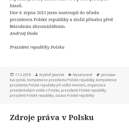
hlasů.
Dne 6. srpna 2015 jsem nastoupil do úřadu
prezidenta Polské republiky a složil přísahu před
Národním shromážděním.
Andrzej Duda
Prezident republiky Polska
Publikováno:
7.12.2018
Autor:
Kryštof Janeček
Rubriky:
Nezařazené
Štítky:
Jarosław
Kaczyński
,
kompetence prezidenta Polské republiky
,
kompetence
prezidenta Polské republiky při volbě ministrů
,
organizace
prezidentských voleb v Polsku
,
presidenti Polské republiky
,
prezident Polské republiky
,
ústava Polské republiky
Zdroje práva v Polsku