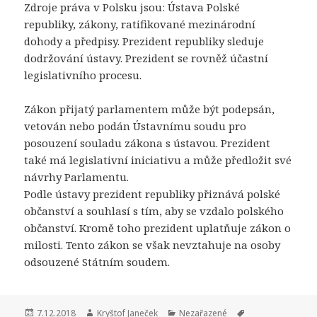
Zdroje práva v Polsku jsou: Ústava Polské
republiky, zákony, ratifikované mezinárodní
dohody a předpisy. Prezident republiky sleduje
dodržování ústavy. Prezident se rovněž účastní
legislativního procesu.
Zákon přijatý parlamentem může být podepsán,
vetován nebo podán Ústavnímu soudu pro
posouzení souladu zákona s ústavou. Prezident
také má legislativní iniciativu a může předložit své
návrhy Parlamentu.
Podle ústavy prezident republiky přiznává polské
občanství a souhlasí s tím, aby se vzdalo polského
občanství. Kromě toho prezident uplatňuje zákon o
milosti. Tento zákon se však nevztahuje na osoby
odsouzené Státním soudem.
Publikováno:
7.12.2018
Autor:
Kryštof Janeček
Rubriky:
Nezařazené
Štítky: