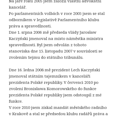
Na jaře roku 2005 jsem založil vlastní advokátní
kancelář.
Po parlamentních volbách v roce 2005 jsem se stal
odborníkem v legislativě Parlamentního klubu
práva a spravedlnosti.
Dne 1. srpna 2006 mě předseda vlády Jarosław
Kaczyński jmenoval na místo náměstka ministra
spravedlnosti. Byl jsem odvolán z tohoto
stanoviska dne 15. listopadu 2007 v souvislosti se
zvolením Sejmu do státního tribunálu.
Dne 16. ledna 2008 mě prezident Lech Kaczyński
jmenoval státním tajemníkem v kanceláři
prezidenta Polské republiky. V červenci 2010 po
zvolení Bronisława Komorowského do funkce
prezidenta Polské republiky jsem odstoupil z mé
funkce.
V roce 2010 jsem získal mandát městského radního
v Krakově a stal se předsedou klubu radářů práva a