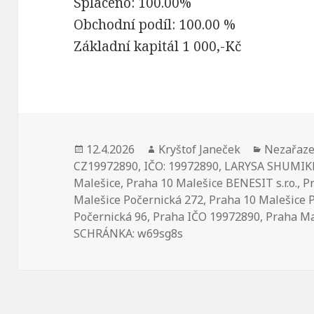
Splaceno: 100.00%
Obchodní podíl: 100.00 %
Základní kapitál 1 000,-Kč
Publikováno:
12.4.2026
Autor:
Kryštof Janeček
Rubriky:
Nezařaz
CZ19972890
,
IČO: 19972890
,
LARYSA SHUMIKH
Malešice
,
Praha 10 Malešice BENESIT s.r.o.
,
P
Malešice Počernická 272
,
Praha 10 Malešice 
Počernická 96
,
Praha IČO 19972890
,
Praha Ma
SCHRÁNKA: w69sg8s