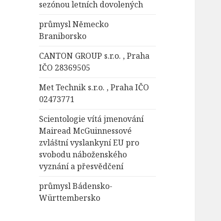
sezónou letních dovolených
průmysl Německo
Braniborsko
CANTON GROUP s.r.o. , Praha
IČO 28369505
Met Technik s.r.o. , Praha IČO
02473771
Scientologie vítá jmenování
Mairead McGuinnessové
zvláštní vyslankyní EU pro
svobodu náboženského
vyznání a přesvědčení
průmysl Bádensko-
Württembersko