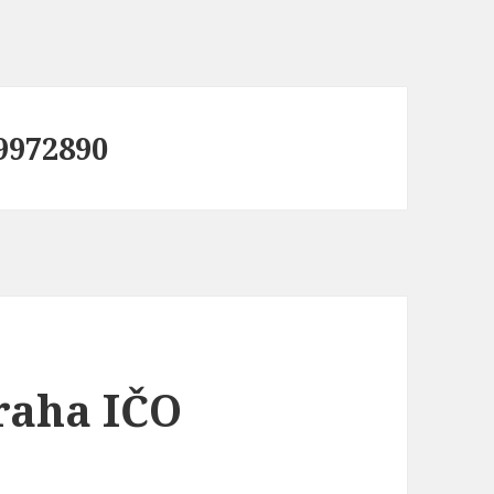
19972890
Praha IČO