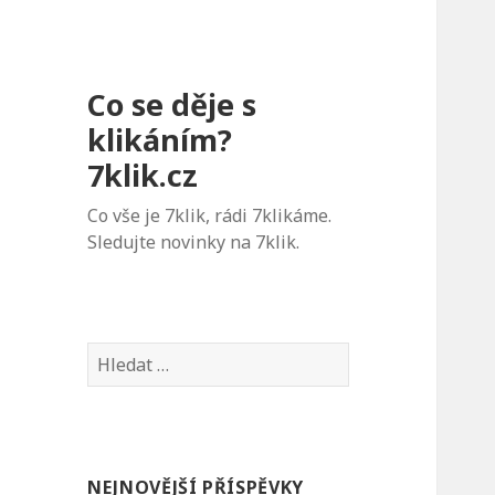
Co se děje s
klikáním?
7klik.cz
Co vše je 7klik, rádi 7klikáme.
Sledujte novinky na 7klik.
V
y
h
l
e
NEJNOVĚJŠÍ PŘÍSPĚVKY
d