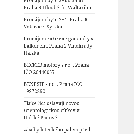
Pronájem bytu 2+kk 54 m²
Praha 9 Hloubětín, Waltariho
Pronájem bytu 2+1, Praha 6 –
Vokovice, Syrská
Pronájem zařízené garsonky s
balkonem, Praha 2 Vinohrady
Italská
BECKER motory s.r.o. , Praha
IČO 26446057
BENESIT s.r.o. , Praha IČO
19972890
Tisíce lidí oslavují novou
scientologickou církev v
Italské Padově
zásoby leteckého paliva před