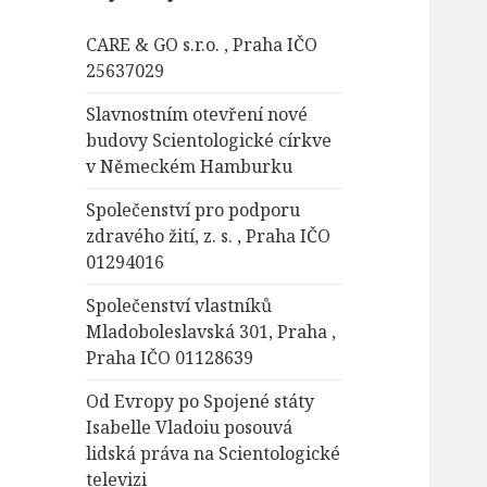
á
CARE & GO s.r.o. , Praha IČO
v
25637029
á
n
Slavnostním otevření nové
í
budovy Scientologické církve
v Německém Hamburku
Společenství pro podporu
zdravého žití, z. s. , Praha IČO
01294016
Společenství vlastníků
Mladoboleslavská 301, Praha ,
Praha IČO 01128639
Od Evropy po Spojené státy
Isabelle Vladoiu posouvá
lidská práva na Scientologické
televizi