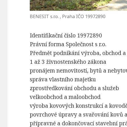
BENESIT s.r.o. , Praha IČO 19972890
Identifikační číslo 19972890
Právní forma Společnost s r.o.
Předmět podnikání výroba, obchod a
1 až 3 živnostenského zákona
pronájem nemovitostí, bytů a nebyto
správa vlastního majetku
zprostředkování obchodu a služeb
velkoobchod a maloobchod
výroba kovových konstrukcí a kovod
povrchové úpravy a svařování kovů a
přípravné a dokončovací stavební prá