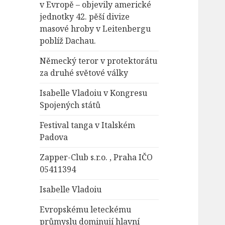
v Evropě – objevily americké
jednotky 42. pěší divize
masové hroby v Leitenbergu
poblíž Dachau.
Německý teror v protektorátu
za druhé světové války
Isabelle Vladoiu v Kongresu
Spojených států
Festival tanga v Italském
Padova
Zapper-Club s.r.o. , Praha IČO
05411394
Isabelle Vladoiu
Evropskému leteckému
průmyslu dominují hlavní