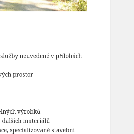
 služby neuvedené v přílohách
vých prostor
ělných výrobků
 dalších materiálů
ce, specializované stavební