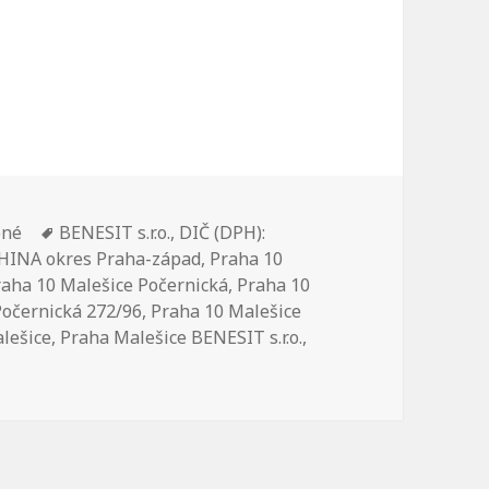
ené
Štítky:
BENESIT s.r.o.
,
DIČ (DPH):
INA okres Praha-západ
,
Praha 10
raha 10 Malešice Počernická
,
Praha 10
Počernická 272/96
,
Praha 10 Malešice
lešice
,
Praha Malešice BENESIT s.r.o.
,