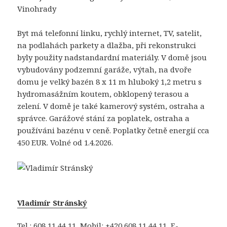
Vinohrady
Byt má telefonní linku, rychlý internet, TV, satelit,
na podlahách parkety a dlažba, při rekonstrukci
byly použity nadstandardní materiály. V domě jsou
vybudovány podzemní garáže, výtah, na dvoře
domu je velký bazén 8 x 11 m hluboký 1,2 metru s
hydromasážním koutem, obklopený terasou a
zelení. V domě je také kamerový systém, ostraha a
správce. Garážové stání za poplatek, ostraha a
používáni bazénu v ceně. Poplatky četně energií cca
450 EUR. Volné od 1.4.2026.
Vladimír Stránský
Tel.: 608 11 44 11 Mobil: +420 608 11 44 11 E-