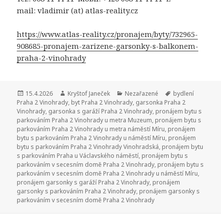
mail: vladimir (at) atlas-reality.cz
https://www.atlas-reality.cz/pronajem/byty/732965-
908685-pronajem-zarizene-garsonky-s-balkonem-
praha-2-vinohrady
Publikováno:
15.4.2026
Autor:
Kryštof Janeček
Rubriky:
Nezařazené
Štítky:
bydlení
Praha 2 Vinohrady
,
byt Praha 2 Vinohrady
,
garsonka Praha 2
Vinohrady
,
garsonka s garáží Praha 2 Vinohrady
,
pronájem bytu s
parkováním Praha 2 Vinohrady u metra Muzeum
,
pronájem bytu s
parkováním Praha 2 Vinohrady u metra náměstí Míru
,
pronájem
bytu s parkováním Praha 2 Vinohrady u náměstí Míru
,
pronájem
bytu s parkováním Praha 2 Vinohrady Vinohradská
,
pronájem bytu
s parkováním Praha u Václavského náměstí
,
pronájem bytu s
parkováním v secesním domě Praha 2 Vinohrady
,
pronájem bytu s
parkováním v secesním domě Praha 2 Vinohrady u náměstí Míru
,
pronájem garsonky s garáží Praha 2 Vinohrady
,
pronájem
garsonky s parkováním Praha 2 Vinohrady
,
pronájem garsonky s
parkováním v secesním domě Praha 2 Vinohrady