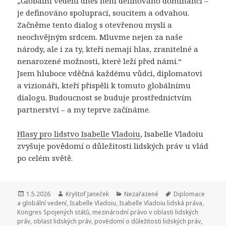
„Globální vedení dnes není definováno dominancí –
je definováno spoluprací, soucitem a odvahou.
Začněme tento dialog s otevřenou myslí a
neochvějným srdcem. Mluvme nejen za naše
národy, ale i za ty, kteří nemají hlas, zranitelné a
nenarozené možnosti, které leží před námi.“
Jsem hluboce vděčná každému vůdci, diplomatovi
a vizionáři, kteří přispěli k tomuto globálnímu
dialogu. Budoucnost se buduje prostřednictvím
partnerství – a my teprve začínáme.
Hlasy pro lidstvo Isabelle Vladoiu
, Isabelle Vladoiu
zvyšuje povědomí o důležitosti lidských práv u vlád
po celém světě.
Publikováno:
1.5.2026
Autor:
Kryštof Janeček
Rubriky:
Nezařazené
Štítky:
Diplomace
a globální vedení
,
Isabelle Vladoiu
,
Isabelle Vladoiu lidská práva
,
Kongres Spojených států
,
mezinárodní právo v oblasti lidských
práv
,
oblast lidských práv
,
povědomí o důležitosti lidských práv
,