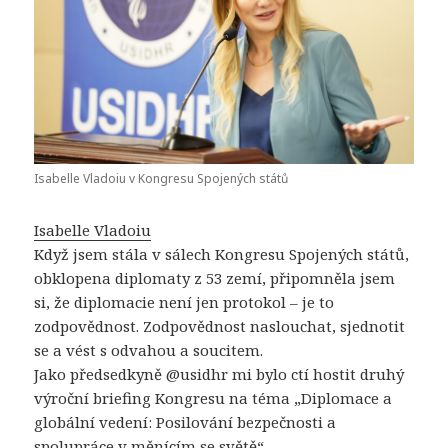
Isabelle Vladoiu v Kongresu Spojených států
Isabelle Vladoiu
Když jsem stála v sálech Kongresu Spojených států,
obklopena diplomaty z 53 zemí, připomněla jsem
si, že diplomacie není jen protokol – je to
zodpovědnost. Zodpovědnost naslouchat, sjednotit
se a vést s odvahou a soucitem.
Jako předsedkyně @usidhr mi bylo ctí hostit druhý
výroční briefing Kongresu na téma „Diplomace a
globální vedení: Posilování bezpečnosti a
spolupráce v měnícím se světě“.