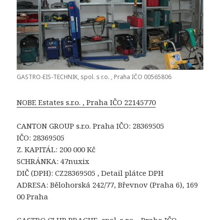
GASTRO-EIS-TECHNIK, spol. s r.o. , Praha IČO 00565806
NOBE Estates s.r.o. , Praha IČO 22145770
CANTON GROUP s.r.o. Praha IČO: 28369505
IČO: 28369505
Z. KAPITÁL: 200 000 Kč
SCHRÁNKA: 47nuxix
DIČ (DPH): CZ28369505 , Detail plátce DPH
ADRESA: Bělohorská 242/77, Břevnov (Praha 6), 169
00 Praha
GASTRO CLUB PRAGUE, spol. s r.o. , Praha IČO