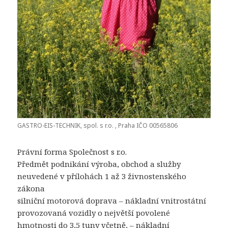
GASTRO-EIS-TECHNIK, spol. s r.o. , Praha IČO 00565806
Právní forma Společnost s r.o.
Předmět podnikání výroba, obchod a služby
neuvedené v přílohách 1 až 3 živnostenského
zákona
silniční motorová doprava – nákladní vnitrostátní
provozovaná vozidly o největší povolené
hmotnosti do 3,5 tuny včetně, – nákladní