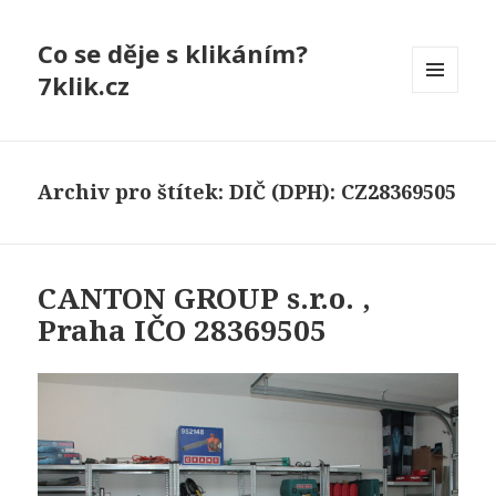
Co se děje s klikáním?
7klik.cz
MENU
A
WIDGETY
Archiv pro štítek: DIČ (DPH): CZ28369505
CANTON GROUP s.r.o. ,
Praha IČO 28369505