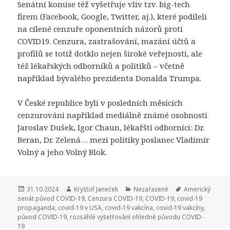
Senátní komise též vyšetřuje vliv tzv. big-tech
firem (Facebook, Google, Twitter, aj.), které podíleli
na cílené cenzuře oponentních názorů proti
COVID19. Cenzura, zastrašování, mazání účtů a
profilů se totiž dotklo nejen široké veřejnosti, ale
též lékařských odborníků a politiků – včetně
například bývalého prezidenta Donalda Trumpa.
V České republice byli v posledních měsících
cenzurováni například mediálně známé osobnosti
Jaroslav Dušek, Igor Chaun, lékařští odborníci: Dr.
Beran, Dr. Zelená… mezi politiky poslanec Vladimír
Volný a jeho Volný Blok.
Publikováno:
31.10.2024
Autor:
Kryštof Janeček
Rubriky:
Nezařazené
Štítky:
Americký
senát původ COVID-19
,
Cenzura COVID-19
,
COVID-19
,
covid-19
propaganda
,
covid-19 v USA
,
covid-19 vakcína
,
covid-19 vakcíny
,
původ COVID-19
,
rozsáhlé vyšetřování ohledně původu COVID-
19