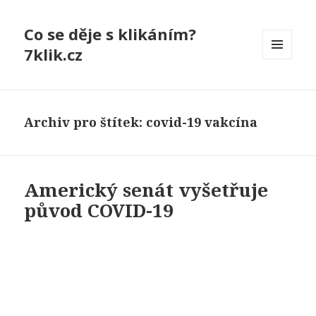
Co se děje s klikáním?
7klik.cz
MENU
A
WIDGETY
Archiv pro štítek: covid-19 vakcína
Americký senát vyšetřuje
původ COVID-19