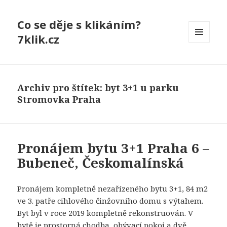
Co se děje s klikáním?
7klik.cz
MENU
A
WIDGETY
Archiv pro štítek: byt 3+1 u parku
Stromovka Praha
Pronájem bytu 3+1 Praha 6 –
Bubeneč, Českomalínská
Pronájem kompletně nezařízeného bytu 3+1, 84 m2
ve 3. patře cihlového činžovního domu s výtahem.
Byt byl v roce 2019 kompletně rekonstruován. V
bytě je prostorná chodba, obývací pokoj a dvě