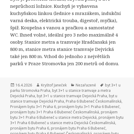
neprůchozí ložnice. Kuchyň je vybavena
kuchyňskou linkou (lednice s mrazákem, indukční
varná deska, elektrická trouba, digestoř, myčka),
špíž. Koupelna s vanou a pračkou a samostatné
WC. Ihned volné, ideální pro 3 nebo maximálně 4
osoby. Stanice metra a tramvaje Hradčanská jen
800 m, stanice metra stanice tramvaje Dejvická
také jen 800 m. Vchod do jednoho z největších
parků v Praze Stromovka jen 200 metrů od domu.
Publikováno:
16.4.2026
Autor:
Kryštof Janeček
Rubriky:
Nezařazené
Štítky:
byt 3+1 u
parku Stromovka Praha
,
byt 3+1 u stanice tramvaje a metra
Dejvická Praha
,
byt 3+1 u stanice tramvaje Dejvická Praha
,
byt u
stanice tramvaje Dejvická Praha
,
Praha 6 Bubeneč Českomalínská
,
Pronájem bytu 3+1 Praha 6
,
pronájem bytu 3+1 Praha 6 Bubeneč
,
pronájem bytu 3+1 Praha 6 Bubeneč Českomalínská
,
pronájem
bytu 3+1 Praha 6 Bubeneč u stanice metra Dejvická
,
pronájem bytu
3+1 Praha 6 Bubeneč u stanice metra Dejvická Českomalínská
,
pronájem bytu Praha 6
,
pronájem bytu Praha 6 Bubeneč
,
pronájem bytu Praha 6 Bubeneč Českomalínská
,
pronájem bytu