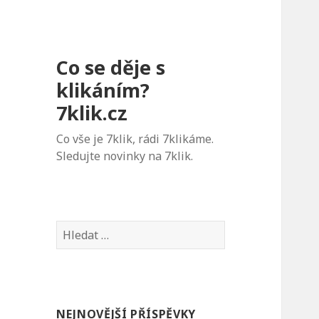
Co se děje s
klikáním?
7klik.cz
Co vše je 7klik, rádi 7klikáme.
Sledujte novinky na 7klik.
V
y
h
l
e
NEJNOVĚJŠÍ PŘÍSPĚVKY
d