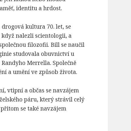
měť, identitu a hrdost.
drogová kultura 70. let, se
dyž nalezli scientologii, a
polečnou filozofii. Bill se naučil
ginie studovala obuvnictví u
Randyho Merrella. Společně
ní a umění ve způsob života.
í, vtipní a občas se navzájem
elského páru, který strávil celý
 a přitom se také navzájem