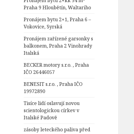
Pronájem bytu 2+kk 54 m²
Praha 9 Hloubětín, Waltariho
Pronájem bytu 2+1, Praha 6 –
Vokovice, Syrská
Pronájem zařízené garsonky s
balkonem, Praha 2 Vinohrady
Italská
BECKER motory s.r.o. , Praha
IČO 26446057
BENESIT s.r.o. , Praha IČO
19972890
Tisíce lidí oslavují novou
scientologickou církev v
Italské Padově
zásoby leteckého paliva před