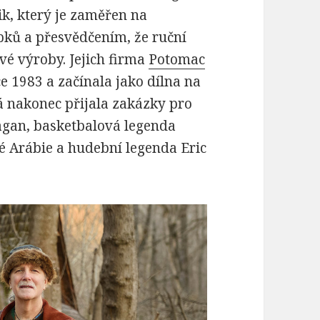
ik, který je zaměřen na
bků a přesvědčením, že ruční
é výroby. Jejich firma
Potomac
e 1983 a začínala jako dílna na
 nakonec přijala zakázky pro
eagan, basketbalová legenda
é Arábie a hudební legenda Eric