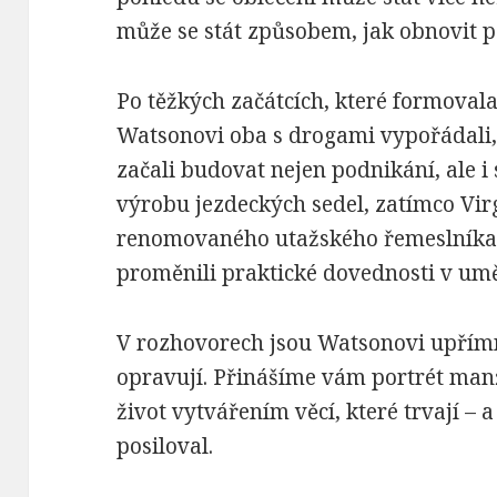
může se stát způsobem, jak obnovit pa
Po těžkých začátcích, které formovala 
Watsonovi oba s drogami vypořádali, k
začali budovat nejen podnikání, ale i s
výrobu jezdeckých sedel, zatímco Vir
renomovaného utažského řemeslníka 
proměnili praktické dovednosti v umě
V rozhovorech jsou Watsonovi upřímn
opravují. Přinášíme vám portrét manž
život vytvářením věcí, které trvají –
posiloval.