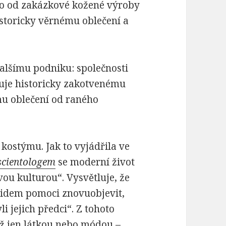
lo od zakázkové kožené výroby
storicky věrnému oblečení a
 dalšímu podniku: společnosti
nuje historicky zakotvenému
u oblečení od raného
o kostýmu. Jak to vyjádřila ve
scientologem
se moderní život
ou kulturou“. Vysvětluje, že
 lidem pomoci znovuobjevit,
 jejich předci“. Z tohoto
ež jen látkou nebo módou –