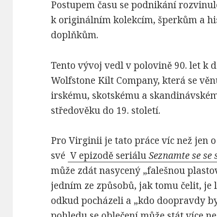
Postupem času se podnikání rozvinu
k originálním kolekcím, šperkům a hi
doplňkům.
Tento vývoj vedl v polovině 90. let k
Wolfstone Kilt Company, která se vě
irskému, skotskému a skandinávském
středověku do 19. století.
Pro Virginii je tato práce víc než jen 
své
V epizodě seriálu
Seznamte se se 
může zdát nasycený „falešnou plastov
jedním ze způsobů, jak tomu čelit, je
odkud pocházeli a „kdo doopravdy byli
pohledu se oblečení může stát více n