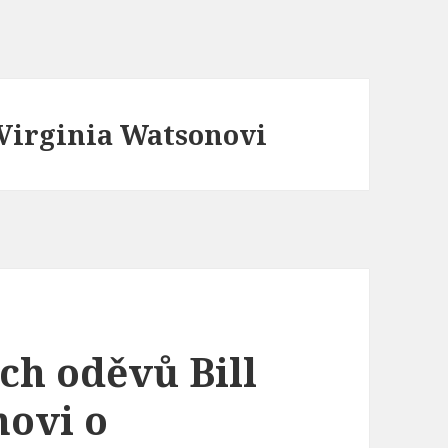
a Virginia Watsonovi
ch oděvů Bill
novi o