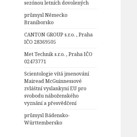
sezónou letních dovolených
průmysl Německo
Braniborsko
CANTON GROUP s.r.o. , Praha
IČO 28369505
Met Technik s.r.o. , Praha IČO
02473771
Scientologie vítá jmenování
Mairead McGuinnessové
zvláštní vyslankyní EU pro
svobodu náboženského
vyznání a přesvědčení
průmysl Bádensko-
Württembersko