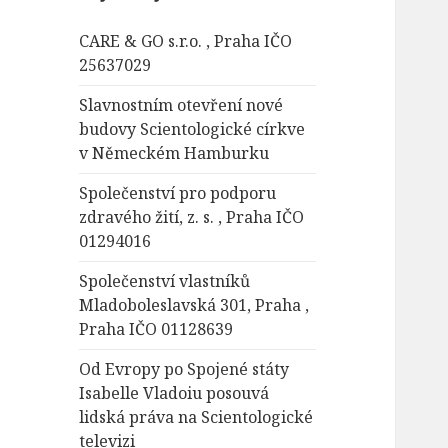
á
CARE & GO s.r.o. , Praha IČO
v
25637029
á
n
Slavnostním otevření nové
í
budovy Scientologické církve
v Německém Hamburku
Společenství pro podporu
zdravého žití, z. s. , Praha IČO
01294016
Společenství vlastníků
Mladoboleslavská 301, Praha ,
Praha IČO 01128639
Od Evropy po Spojené státy
Isabelle Vladoiu posouvá
lidská práva na Scientologické
televizi