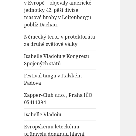
v Evropě – objevily americké
jednotky 42. pěší divize
masové hroby v Leitenbergu
poblíž Dachau.
Německý teror v protektorátu
za druhé světové války
Isabelle Vladoiu v Kongresu
Spojených států
Festival tanga v Italském
Padova
Zapper-Club s.r.o. , Praha IČO
05411394
Isabelle Vladoiu
Evropskému leteckému
průmyslu dominují hlavní