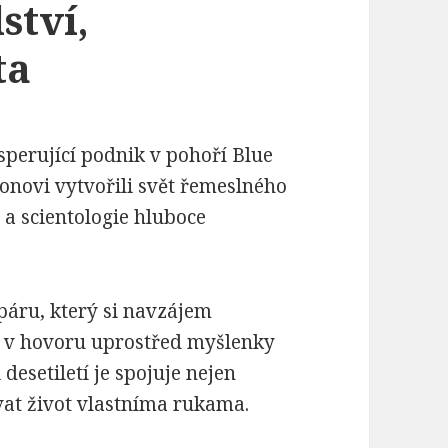
ství,
ta
sperující podnik v pohoří Blue
sonovi vytvořili svět řemeslného
a scientologie hluboce
páru, který si navzájem
jí v hovoru uprostřed myšlenky
 desetiletí je spojuje nejen
ovat život vlastníma rukama.