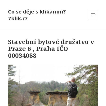
Co se děje s klikáním?
7klik.cz
MENU
A
WIDGETY
Stavební bytové družstvo v
Praze 6 , Praha IČO
00034088