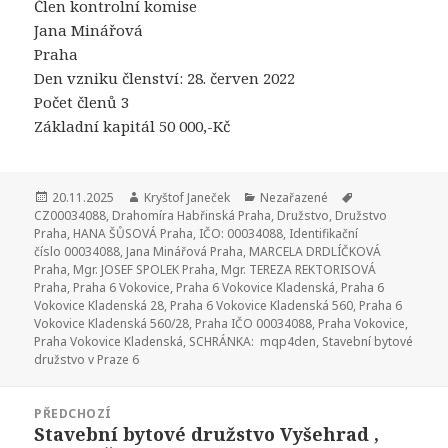
Člen kontrolní komise
Jana Minářová
Praha
Den vzniku členství: 28. červen 2022
Počet členů 3
Základní kapitál 50 000,-Kč
Publikováno:
20.11.2025
Autor:
Kryštof Janeček
Rubriky:
Nezařazené
Štítky:
CZ00034088
,
Drahomíra Habřinská Praha
,
Družstvo
,
Družstvo
Praha
,
HANA ŠŮSOVÁ Praha
,
IČO: 00034088
,
Identifikační
číslo 00034088
,
Jana Minářová Praha
,
MARCELA DRDLÍČKOVÁ
Praha
,
Mgr. JOSEF SPOLEK Praha
,
Mgr. TEREZA REKTORISOVÁ
Praha
,
Praha 6 Vokovice
,
Praha 6 Vokovice Kladenská
,
Praha 6
Vokovice Kladenská 28
,
Praha 6 Vokovice Kladenská 560
,
Praha 6
Vokovice Kladenská 560/28
,
Praha IČO 00034088
,
Praha Vokovice
,
Praha Vokovice Kladenská
,
SCHRÁNKA: mqp4den
,
Stavební bytové
družstvo v Praze 6
Navigace
PŘEDCHOZÍ
pro
Stavební bytové družstvo Vyšehrad ,
Předchozí
příspěvek