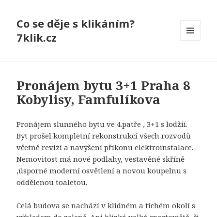
Co se děje s klikáním?
7klik.cz
MENU
A
WIDGETY
Pronájem bytu 3+1 Praha 8
Kobylisy, Famfulíkova
Pronájem slunného bytu ve 4.patře , 3+1 s lodžií.
Byt prošel kompletní rekonstrukcí všech rozvodů
včetně revizí a navýšení příkonu elektroinstalace.
Nemovitost má nové podlahy, vestavěné skříně
,úsporné moderní osvětlení a novou koupelnu s
oddělenou toaletou.
Celá budova se nachází v klidném a tichém okolí s