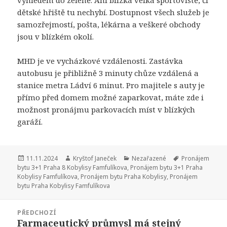
výhledem do zeleně. Ani blízká velká sportoviště, či
dětské hřiště tu nechybí. Dostupnost všech služeb je
samozřejmostí, pošta, lékárna a veškeré obchody
jsou v blízkém okolí.
MHD je ve vycházkové vzdálenosti. Zastávka
autobusu je přibližně 3 minuty chůze vzdálená a
stanice metra Ládví 6 minut. Pro majitele s auty je
přímo před domem možné zaparkovat, máte zde i
možnost pronájmu parkovacích míst v blízkých
garáží.
Publikováno:
11.11.2024
Autor:
Kryštof Janeček
Rubriky:
Nezařazené
Štítky:
Pronájem
bytu 3+1 Praha 8 Kobylisy Famfulíkova
,
Pronájem bytu 3+1 Praha
Kobylisy Famfulíkova
,
Pronájem bytu Praha Kobylisy
,
Pronájem
bytu Praha Kobylisy Famfulíkova
Navigace
PŘEDCHOZÍ
pro
Farmaceutický průmysl má stejný
Předchozí