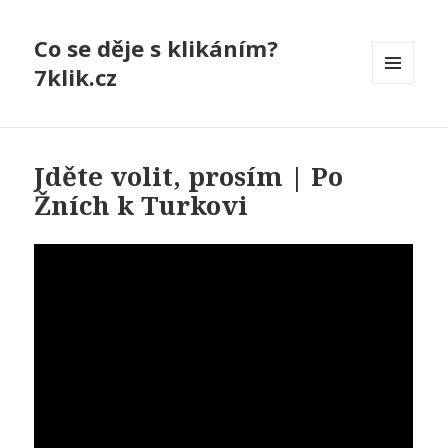
Co se děje s klikáním?
7klik.cz
MENU
A
WIDGETY
Jděte volit, prosím | Po
Žních k Turkovi