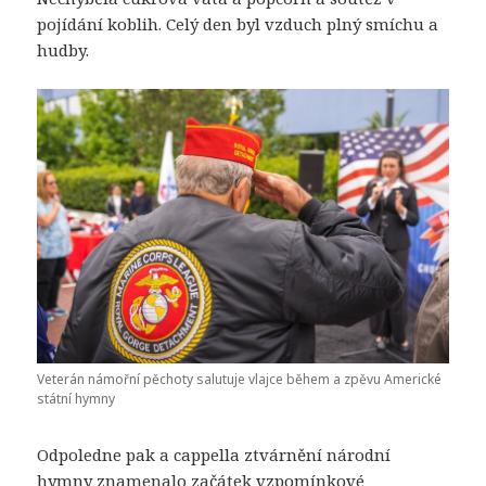
pojídání koblih. Celý den byl vzduch plný smíchu a
hudby.
Veterán námořní pěchoty salutuje vlajce během a zpěvu Americké
státní hymny
Odpoledne pak a cappella ztvárnění národní
hymny znamenalo začátek vzpomínkové