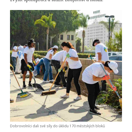
Dobrovolníci dali své síly do úklidu 170 městských bloků