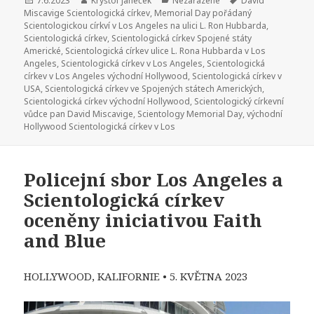
Publikováno:
7.6.2023
Autor:
Kryštof Janeček
Rubriky:
Nezařazené
Štítky:
David
Miscavige Scientologická církev
,
Memorial Day pořádaný
Scientologickou církví v Los Angeles na ulici L. Ron Hubbarda
,
Scientologická církev
,
Scientologická církev Spojené státy
Americké
,
Scientologická církev ulice L. Rona Hubbarda v Los
Angeles
,
Scientologická církev v Los Angeles
,
Scientologická
církev v Los Angeles východní Hollywood
,
Scientologická církev v
USA
,
Scientologická církev ve Spojených státech Amerických
,
Scientologická církev východní Hollywood
,
Scientologický církevní
vůdce pan David Miscavige
,
Scientology Memorial Day
,
východní
Hollywood Scientologická církev v Los
Policejní sbor Los Angeles a
Scientologická církev
oceněny iniciativou Faith
and Blue
HOLLYWOOD, KALIFORNIE
•
5. KVĚTNA 2023