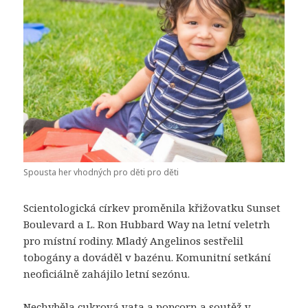
Spousta her vhodných pro děti pro děti
Scientologická církev proměnila křižovatku Sunset
Boulevard a L. Ron Hubbard Way na letní veletrh
pro místní rodiny. Mladý Angelinos sestřelil
tobogány a dováděl v bazénu. Komunitní setkání
neoficiálně zahájilo letní sezónu.
Nechyběla cukrová vata a popcorn a soutěž v