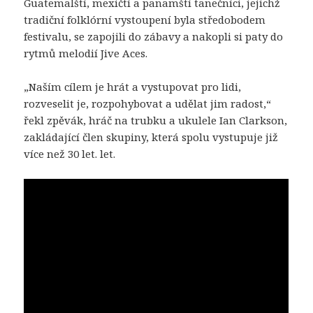
Guatemalští, mexičtí a panamští tanečníci, jejichž
tradiční folklórní vystoupení byla středobodem
festivalu, se zapojili do zábavy a nakopli si paty do
rytmů melodií Jive Aces.
„Naším cílem je hrát a vystupovat pro lidi,
rozveselit je, rozpohybovat a udělat jim radost,“
řekl zpěvák, hráč na trubku a ukulele Ian Clarkson,
zakládající člen skupiny, která spolu vystupuje již
více než 30 let. let.