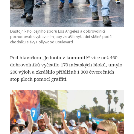
Důstojník Policejního sboru Los Angeles a dobrovolníci
pochodovali s vybavením, aby zkrášlili výkladní skříně podél
chodníku slávy Hollywood Boulevard
Pod hlavičkou „Jednota v komunitě“ více než 460
dobrovolníků vyčistilo 170 městských bloků, umylo
200 výloh a zkrášlilo přibližně 1 300 čtverečních
stop ploch pomocí graffiti.