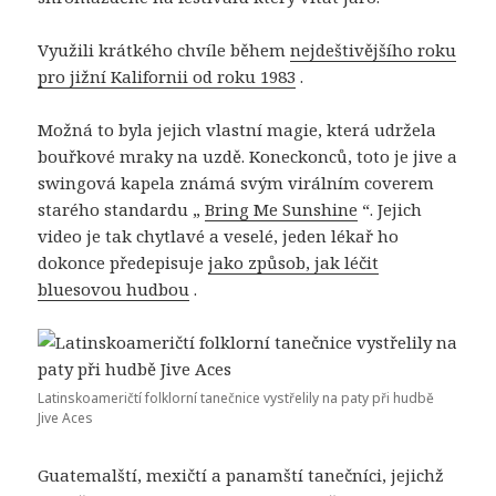
Využili krátkého chvíle během
nejdeštivějšího roku
pro jižní Kalifornii od roku 1983
.
Možná to byla jejich vlastní magie, která udržela
bouřkové mraky na uzdě. Koneckonců, toto je jive a
swingová kapela známá svým virálním coverem
starého standardu „
Bring Me Sunshine
“. Jejich
video je tak chytlavé a veselé, jeden lékař ho
dokonce předepisuje
jako způsob, jak léčit
bluesovou hudbou
.
Latinskoameričtí folklorní tanečnice vystřelily na paty při hudbě
Jive Aces
Guatemalští, mexičtí a panamští tanečníci, jejichž