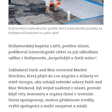
Dobrovolníci malovali přes graffiti, která znehodnotila podniky na
Hollywood Boulevard a v jeho okolí
Hollywoodský kapitán LAPD, potěšen účastí,
poděkoval Scientologické církvi za její odhodlání
udělat z Hollywoodu „bezpečnější a čistší místo“.
Zakladatel Faith and Blue reverend Markel
Hutchins, který přijel do Los Angeles z Atlanty ve
státě Georgia, aby zahájil městské oslavy Faith and
Blue Weekend, byl stejně nadšený z účasti, protože
když víry, komunity a orgány činné v trestním
řízení spolupracují, mohou překlenout rozdíly,
zvýšit spolupráci a snížit zaujatost a násilí.