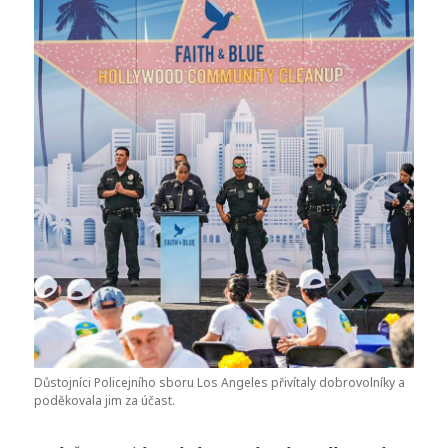
Důstojníci Policejního sboru Los Angeles přivítaly dobrovolníky a
poděkovala jim za účast.