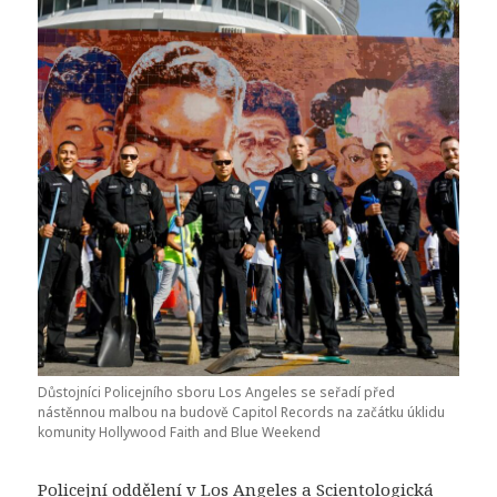
Důstojníci Policejního sboru Los Angeles se seřadí před
nástěnnou malbou na budově Capitol Records na začátku úklidu
komunity Hollywood Faith and Blue Weekend
Policejní oddělení v Los Angeles a Scientologická