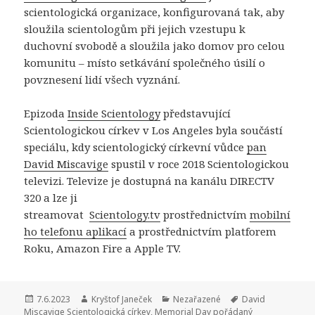
scientologická organizace, konfigurovaná tak, aby
sloužila scientologům při jejich vzestupu k
duchovní svobodě a sloužila jako domov pro celou
komunitu – místo setkávání společného úsilí o
povznesení lidí všech vyznání.
Epizoda
Inside Scientology
představující
Scientologickou církev v Los Angeles byla součástí
speciálu, kdy scientologický církevní vůdce
pan
David Miscavige
spustil v roce 2018 Scientologickou
televizi. Televize je dostupná na kanálu DIRECTV
320 a lze ji
streamovat
Scientology.tv
prostřednictvím
mobilní
ho telefonu aplikací
a prostřednictvím platforem
Roku, Amazon Fire a Apple TV.
Publikováno:
7.6.2023
Autor:
Kryštof Janeček
Rubriky:
Nezařazené
Štítky:
David
Miscavige Scientologická církev
,
Memorial Day pořádaný