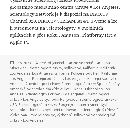
Vysílání ze
Scientology Media Productions
,
globálního mediálního centra Církve v Los Angeles,
Scientology Network je k dispozici na DIRECTV
Channel 320, DIRECTV STREAM, AT&T U-verse a lze
ji streamovat na Scientology.tv, v mobilních
aplikacích a přes
Roku
,
Amazon
. Platformy Fire a
Apple TV.
Publikováno:
12.5.2023
Autor:
Kryštof Janeček
Rubriky:
Nezařazené
Štítky:
David
Miscavige Scientologická církev
,
hollywood
,
Kalifornie
,
Kalifornie
Los Angeles
,
Los Angeles Kalifornie
,
Policejní oddělení Kalifornie
Los Angeles
,
Policejní oddělení v Los Angeles
,
Policejní sbor v Los
Angeles
,
Scientologická církev
,
Scientologická církev Spojené státy
Americké
,
Scientologická církev ulice L. Rona Hubbarda v Los
Angeles
,
Scientologická církev v Los Angeles
,
Scientologická
církev v Los Angeles východní Hollywood
,
Scientologická církev v
USA
,
Scientologická církev ve Spojených státech Amerických
,
Scientologická církev východní Hollywood
,
Scientologický církevní
vůdce pan David Miscavige
,
východní Hollywood Scientologická
církev v Los Angeles