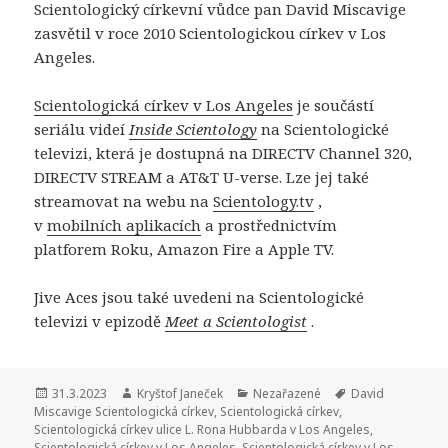
Scientologický církevní vůdce pan David Miscavige
zasvětil v roce 2010 Scientologickou církev v Los
Angeles.
Scientologická církev v Los Angeles
je součástí
seriálu videí
Inside Scientology
na Scientologické
televizi, která je dostupná na DIRECTV Channel 320,
DIRECTV STREAM a AT&T U-verse. Lze jej také
streamovat na webu na
Scientology.tv
,
v
mobilních aplikacích
a prostřednictvím
platforem Roku, Amazon Fire a Apple TV.
Jive Aces jsou také uvedeni na Scientologické
televizi v epizodě
Meet a Scientologist
.
Publikováno:
31.3.2023
Autor:
Kryštof Janeček
Rubriky:
Nezařazené
Štítky:
David
Miscavige Scientologická církev
,
Scientologická církev
,
Scientologická církev ulice L. Rona Hubbarda v Los Angeles
,
Scientologická církev v Los Angeles
,
Scientologická církev v Los