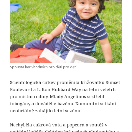
Spousta her vhodných pro děti pro děti
Scientologická církev proměnila křižovatku Sunset
Boulevard a L. Ron Hubbard Way na letní veletrh
pro místní rodiny. Mladý Angelinos sestřelil
tobogány a dováděl v bazénu. Komunitní setkání
neoficiálně zahájilo letní sezónu.
Nechyběla cukrová vata a popcorn a soutěž v
pojídání koblih. Celý den byl vzduch plný smíchu a