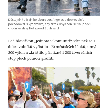
Důstojník Policejního sboru Los Angeles a dobrovolníci
pochodovali s vybavením, aby zkrášlili výkladní skříně podél
chodníku slávy Hollywood Boulevard
Pod hlavičkou „Jednota v komunitě“ více než 460
dobrovolníků vyčistilo 170 městských bloků, umylo
200 výloh a zkrášlilo přibližně 1 300 čtverečních
stop ploch pomocí graffiti.