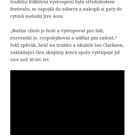
tradiční folklórní vystoupení byla středobodem
festivalu, se zapojili do zábavy a nakopli si paty do
rytmů melodií Jive Aces.
„Naším cílem je hrát a vystupovat pro lidi,
rozveselit je, rozpohybovat a udělat jim radost,“
řekl zpěvák, hráč na trubku a ukulele Ian Clarkson,
zakládající člen skupiny, která spolu vystupuje již
více než 30 let. let.