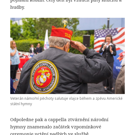
hudby.
Veterán námořní pěchoty salutuje vlajce během a zpěvu Americké
státní hymny
Odpoledne pak a cappella ztvárnění národní
hymny znamenalo začátek vzpomínkové
ceremonie uctění padlých ve službě