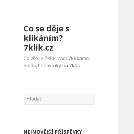
Co se děje s
klikáním?
7klik.cz
Co vše je 7klik, rádi 7klikáme.
Sledujte novinky na 7klik.
V
y
h
l
e
NEJNOVĚJŠÍ PŘÍSPĚVKY
d