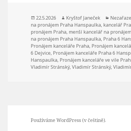
Publikováno:
22.5.2026
Autor:
Kryštof Janeček
Rubriky:
Nezařaz
na pronájem Praha Hanspaulka
,
kancelář Pr
pronájem Praha
,
menší kancelář na pronáje
na pronájem Praha Hanspaulka
,
Praha 6 Han
Pronájem kanceláře Praha
,
Pronájem kancelá
6 Dejvice
,
Pronájem kanceláře Praha 6 Hansp
Hanspaulka
,
Pronájem kanceláře ve vile Pra
Vladimír Stránský
,
Vladimír Stránský
,
Vladimí
Používáme WordPress (v češtině).