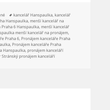
ené
Štítky:
kancelář Hanspaulka
,
kancelář
aha Hanspaulka
,
menší kancelář na
m Praha 6 Hanspaulka
,
menší kancelář
spaulka menší kancelář na pronájem
,
ře Praha 6
,
Pronájem kanceláře Praha
aulka
,
Pronájem kanceláře Praha
ha Hanspaulka
,
pronájem kanceláří
r Stránský pronájem kanceláří