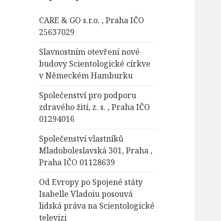
á
CARE & GO s.r.o. , Praha IČO
v
25637029
á
n
Slavnostním otevření nové
í
budovy Scientologické církve
v Německém Hamburku
Společenství pro podporu
zdravého žití, z. s. , Praha IČO
01294016
Společenství vlastníků
Mladoboleslavská 301, Praha ,
Praha IČO 01128639
Od Evropy po Spojené státy
Isabelle Vladoiu posouvá
lidská práva na Scientologické
televizi