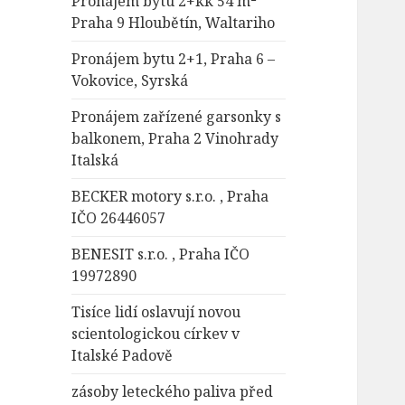
Pronájem bytu 2+kk 54 m²
Praha 9 Hloubětín, Waltariho
Pronájem bytu 2+1, Praha 6 –
Vokovice, Syrská
Pronájem zařízené garsonky s
balkonem, Praha 2 Vinohrady
Italská
BECKER motory s.r.o. , Praha
IČO 26446057
BENESIT s.r.o. , Praha IČO
19972890
Tisíce lidí oslavují novou
scientologickou církev v
Italské Padově
zásoby leteckého paliva před