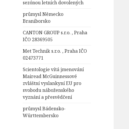
sezónou letních dovolených
průmysl Německo
Braniborsko
CANTON GROUP s.r.o. , Praha
IČO 28369505
Met Technik s.r.o. , Praha IČO
02473771
Scientologie vítá jmenování
Mairead McGuinnessové
zvláštní vyslankyní EU pro
svobodu náboženského
vyznání a přesvědčení
průmysl Bádensko-
Württembersko