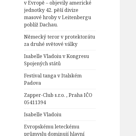
v Evropě – objevily americké
jednotky 42. pěší divize
masové hroby v Leitenbergu
poblíž Dachau.
Německý teror v protektorátu
za druhé světové války
Isabelle Vladoiu v Kongresu
Spojených států
Festival tanga v Italském
Padova
Zapper-Club s.r.o. , Praha IČO
05411394
Isabelle Vladoiu
Evropskému leteckému
průmyslu dominují hlavní