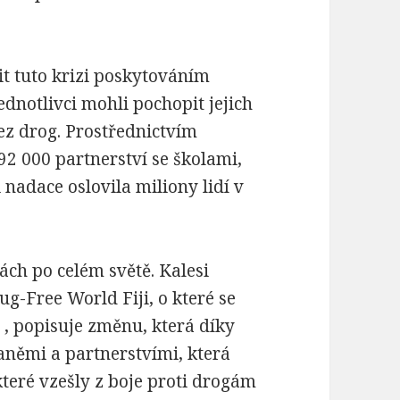
it tuto krizi poskytováním
ednotlivci mohli pochopit jejich
ez drog. Prostřednictvím
 92 000 partnerství se školami,
nadace oslovila miliony lidí v
ách po celém světě. Kalesi
g-Free World Fiji, o které se
y
, popisuje změnu, která díky
aněmi a partnerstvími, která
 které vzešly z boje proti drogám