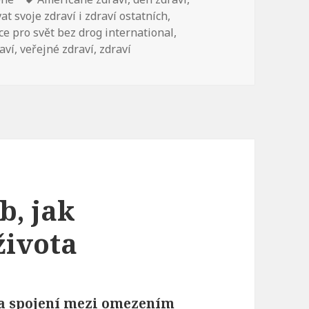
at svoje zdraví i zdraví ostatních
,
e pro svět bez drog international
,
aví
,
veřejné zdraví
,
zdraví
b, jak
života
la spojení mezi omezením