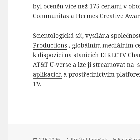
byl oceněn více než 175 cenami v obor
Communitas a Hermes Creative Awar
Scientologická síť, vysílána společno
Productions
, globálním mediálním ce
k dispozici na stanicích DIRECTV C
AT&T U-verse a lze ji streamovat na
aplikacích
a prostřednictvím platfor
TV.
Publikováno:
12.5.2026
Autor:
Kryštof Janeček
Rubriky:
Nezařaz