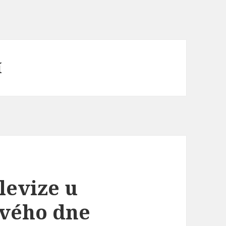
í
levize u
ového dne