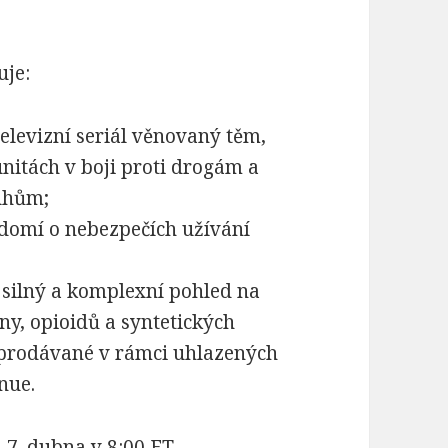
uje:
televizní seriál věnovaný těm,
unitách v boji proti drogám a
uhům;
domí o nebezpečích užívání
 silný a komplexní pohled na
y, opioidů a syntetických
 prodávané v rámci uhlazených
nue.
7. dubna v 8:00 ET.