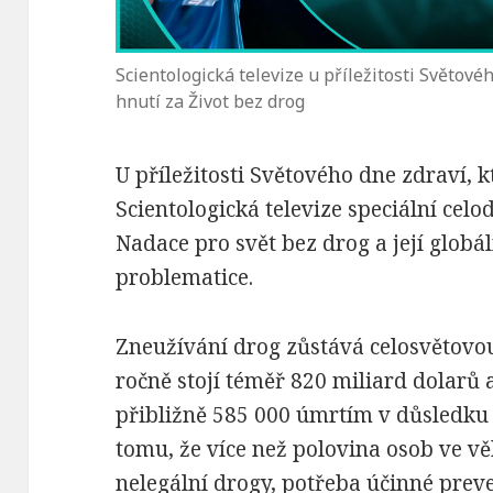
Scientologická televize u příležitosti Světov
hnutí za Život bez drog
U příležitosti Světového dne zdraví, 
Scientologická televize speciální celo
Nadace pro svět bez drog a její globál
problematice.
Zneužívání drog zůstává celosvětovou 
ročně stojí téměř 820 miliard dolarů 
přibližně 585 000 úmrtím v důsledku
tomu, že více než polovina osob ve věk
nelegální drogy, potřeba účinné prev