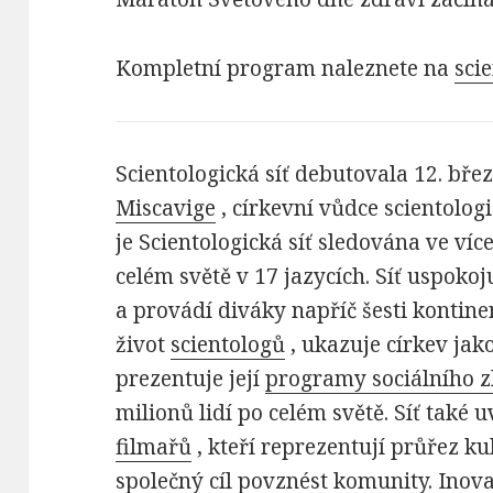
Kompletní program naleznete na
sci
Scientologická síť debutovala 12. bře
Miscavige
, církevní vůdce scientolog
je Scientologická síť sledována ve víc
celém světě v 17 jazycích. Síť uspokoju
a provádí diváky napříč šesti kontin
život
scientologů
, ukazuje církev jak
prezentuje její
programy sociálního z
milionů lidí po celém světě. Síť tak
filmařů
, kteří reprezentují průřez ku
společný cíl povznést komunity. Inova