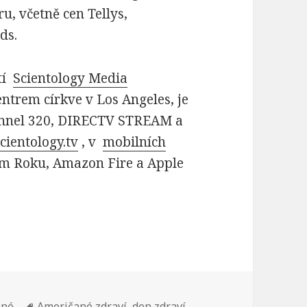
u, včetně cen Tellys,
ds.
stí
Scientology Media
ntrem církve v Los Angeles, je
hannel 320, DIRECTV STREAM a
scientology.tv
, v
mobilních
em Roku, Amazon Fire a Apple
ené
Štítky:
Američané zdraví
,
den zdraví
,