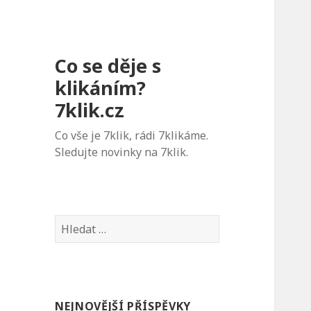
Co se děje s
klikáním?
7klik.cz
Co vše je 7klik, rádi 7klikáme.
Sledujte novinky na 7klik.
V
y
h
l
e
NEJNOVĚJŠÍ PŘÍSPĚVKY
d