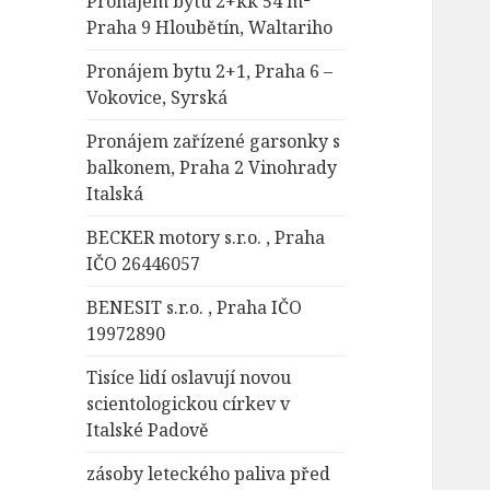
Pronájem bytu 2+kk 54 m²
Praha 9 Hloubětín, Waltariho
Pronájem bytu 2+1, Praha 6 –
Vokovice, Syrská
Pronájem zařízené garsonky s
balkonem, Praha 2 Vinohrady
Italská
BECKER motory s.r.o. , Praha
IČO 26446057
BENESIT s.r.o. , Praha IČO
19972890
Tisíce lidí oslavují novou
scientologickou církev v
Italské Padově
zásoby leteckého paliva před