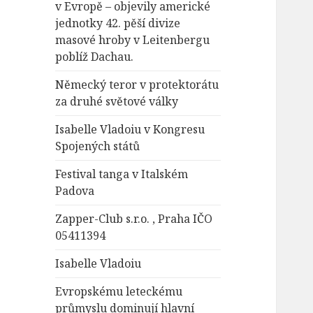
v Evropě – objevily americké
jednotky 42. pěší divize
masové hroby v Leitenbergu
poblíž Dachau.
Německý teror v protektorátu
za druhé světové války
Isabelle Vladoiu v Kongresu
Spojených států
Festival tanga v Italském
Padova
Zapper-Club s.r.o. , Praha IČO
05411394
Isabelle Vladoiu
Evropskému leteckému
průmyslu dominují hlavní