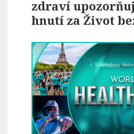
zdraví upozorňuj
hnutí za Život be