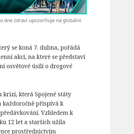
ého dne zdraví upozorňuje na globální
který se koná 7. dubna, pořádá
denní akci, na které se představí
ní osvětové úsilí o drogové
krizí, která Spojené státy
a každoročně přispívá k
 předávkování. Vzhledem k
u 12 let a starších užila
ence prostřednictvím