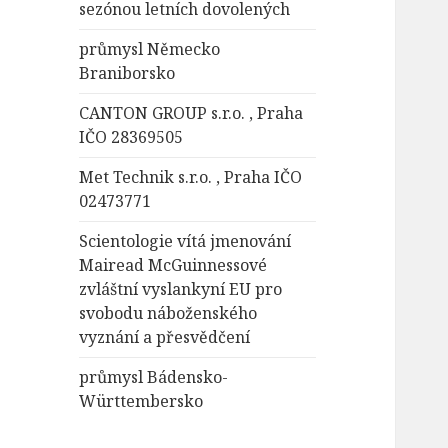
sezónou letních dovolených
průmysl Německo
Braniborsko
CANTON GROUP s.r.o. , Praha
IČO 28369505
Met Technik s.r.o. , Praha IČO
02473771
Scientologie vítá jmenování
Mairead McGuinnessové
zvláštní vyslankyní EU pro
svobodu náboženského
vyznání a přesvědčení
průmysl Bádensko-
Württembersko