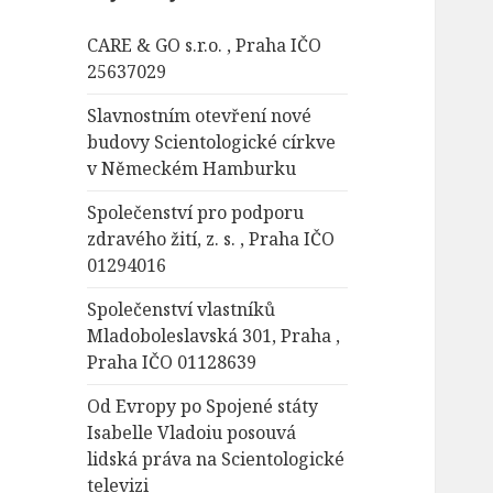
á
CARE & GO s.r.o. , Praha IČO
v
25637029
á
n
Slavnostním otevření nové
í
budovy Scientologické církve
v Německém Hamburku
Společenství pro podporu
zdravého žití, z. s. , Praha IČO
01294016
Společenství vlastníků
Mladoboleslavská 301, Praha ,
Praha IČO 01128639
Od Evropy po Spojené státy
Isabelle Vladoiu posouvá
lidská práva na Scientologické
televizi