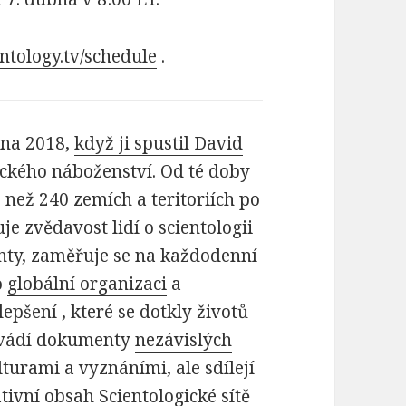
entology.tv/schedule
.
zna 2018,
když ji spustil David
ického náboženství. Od té doby
e než 240 zemích a teritoriích po
je zvědavost lidí o scientologii
enty, zaměřuje se na každodenní
o
globální organizaci
a
lepšení
, které se dotkly životů
é uvádí dokumenty
nezávislých
lturami a vyznáními, ale sdílejí
tivní obsah Scientologické sítě