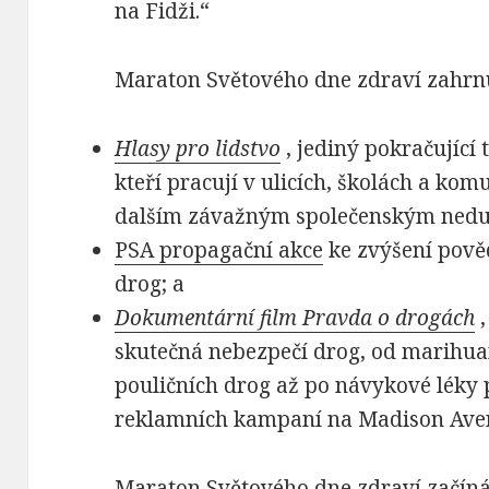
na Fidži.“
Maraton Světového dne zdraví zahrn
Hlasy pro lidstvo
, jediný pokračující 
kteří pracují v ulicích, školách a kom
dalším závažným společenským ned
PSA propagační akce
ke zvýšení pově
drog; a
Dokumentární film Pravda o drogách
,
skutečná nebezpečí drog, od marihuan
pouličních drog až po návykové léky
reklamních kampaní na Madison Ave
Maraton Světového dne zdraví začíná 