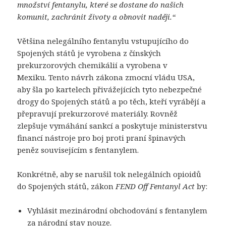
množství fentanylu, které se dostane do našich
komunit, zachránit životy a obnovit naději.“
Většina nelegálního fentanylu vstupujícího do
Spojených států je vyrobena z čínských
prekurzorových chemikálií a vyrobena v
Mexiku. Tento návrh zákona zmocní vládu USA,
aby šla po kartelech přivážejících tyto nebezpečné
drogy do Spojených států a po těch, kteří vyrábějí a
přepravují prekurzorové materiály. Rovněž
zlepšuje vymáhání sankcí a poskytuje ministerstvu
financí nástroje pro boj proti praní špinavých
peněz souvisejícím s fentanylem.
Konkrétně, aby se narušil tok nelegálních opioidů
do Spojených států, zákon
FEND Off Fentanyl Act
by:
Vyhlásit mezinárodní obchodování s fentanylem
za národní stav nouze.