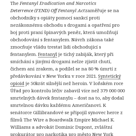
The
Fentanyl Eradication and Narcotics
Deterrence
(FEND) Off Fentanyl Act
zaměřuje se na
obchodníky s opiáty pomocí sankcí proti
nezákonnému obchodu s drogami a opatření pro
boj proti praní špinavých peněz, která umožňují
obchodování s fentanylem. Návrh zákona také
zmocňuje vládu trestat lidi obchodující s
fentanylem.
Fentanyl
je tichý zabiják, který při
smíchání s jinými drogami nelze zjistit chutí,
čichem ani zrakem, a podílel se na 80 % úmrtí z
předávkování v New Yorku v roce 2021.
Syntetický
opioid
je 50krát silnější než heroin. V loňském roce
Úřad pro kontrolu léčiv zabavil více než 379 000 000
smrtelných dávek fentanylu – dost na to, aby dodal
smrtelnou dávku každému Američanovi. K
senátorce Gillibrandové se připojil synovec herce z
filmů The Wire a Boardwalk Empire Michael K.
Williams a advokát Dominic Dupont, zvláštní
prokurátor pro narkotika pro město New York