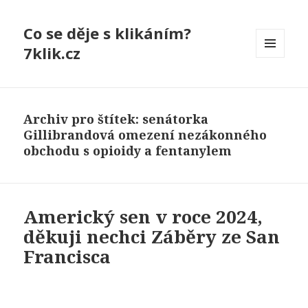
Co se děje s klikáním?
7klik.cz
MENU
A
WIDGETY
Archiv pro štítek: senátorka
Gillibrandová omezení nezákonného
obchodu s opioidy a fentanylem
Americký sen v roce 2024,
děkuji nechci Záběry ze San
Francisca