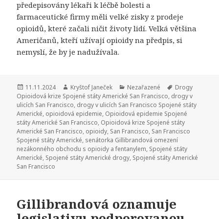
předepisovány lékaři k léčbě bolesti a
farmaceutické firmy měli velké zisky z prodeje
opioidů, které začali ničit životy lidí. Velká většina
Američanů, kteří užívají opioidy na předpis, si
nemyslí, že by je nadužívala.
Publikováno:
11.11.2024
Autor:
Kryštof Janeček
Rubriky:
Nezařazené
Štítky:
Drogy
Opioidová krize Spojené státy Americké San Francisco
,
drogy v
ulicích San Francisco
,
drogy v ulicích San Francisco Spojené státy
Americké
,
opioidová epidemie
,
Opioidová epidemie Spojené
státy Americké San Francisco
,
Opioidová krize Spojené státy
Americké San Francisco
,
opioidy
,
San Francisco
,
San Francisco
Spojené státy Americké
,
senátorka Gillibrandová omezení
nezákonného obchodu s opioidy a fentanylem
,
Spojené státy
Americké
,
Spojené státy Americké drogy
,
Spojené státy Americké
San Francisco
Gillibrandová oznamuje
legislativu podporovanou