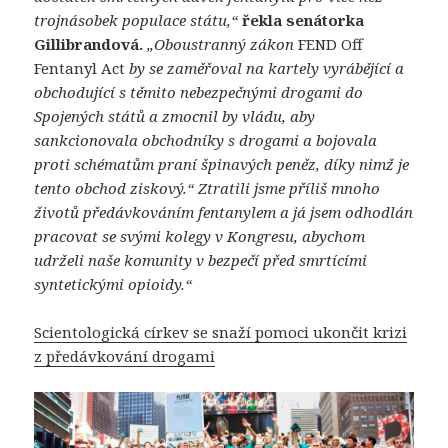
trojnásobek populace státu,“
řekla senátorka
Gillibrandová.
„Oboustranný zákon
FEND Off
Fentanyl Act
by se zaměřoval na kartely vyrábějící a
obchodující s těmito nebezpečnými drogami do
Spojených států a zmocnil by vládu, aby
sankcionovala obchodníky s drogami a bojovala
proti schématům praní špinavých peněz, díky nimž je
tento obchod ziskový.“ Ztratili jsme příliš mnoho
životů předávkováním fentanylem a já jsem odhodlán
pracovat se svými kolegy v Kongresu, abychom
udrželi naše komunity v bezpečí před smrtícími
syntetickými opioidy.“
Scientologická církev se snaží pomoci ukončit krizi
z předávkování drogami