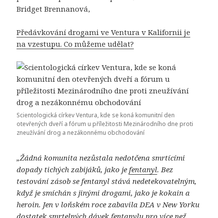
Bridget Brennanová,
Předávkování drogami ve Ventura v Kalifornii je
na vzestupu. Co můžeme udělat?
Scientologická církev Ventura, kde se koná komunitní den
otevřených dveří a fórum u příležitosti Mezinárodního dne proti
zneužívání drog a nezákonnému obchodování
„Žádná komunita nezůstala nedotčena smrtícími
dopady tichých zabijáků, jako je
fentanyl
. Bez
testování zásob se fentanyl stává nedetekovatelným,
když je smíchán s jinými drogami, jako je kokain a
heroin. Jen v loňském roce zabavila DEA v New Yorku
dostatek smrtelných dávek fentanylu pro více než