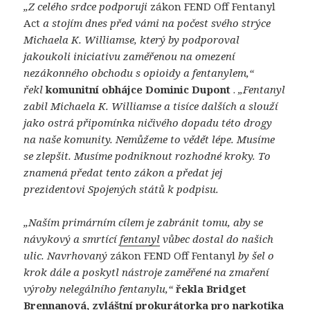
„Z celého srdce podporuji
zákon FEND Off Fentanyl
Act
a stojím dnes před vámi na počest svého strýce
Michaela K. Williamse, který by podporoval
jakoukoli iniciativu zaměřenou na omezení
nezákonného obchodu s opioidy a fentanylem,“
řekl
komunitní obhájce Dominic Dupont
.
„Fentanyl
zabil Michaela K. Williamse a tisíce dalších a slouží
jako ostrá připomínka ničivého dopadu této drogy
na naše komunity. Nemůžeme to vědět lépe. Musíme
se zlepšit. Musíme podniknout rozhodné kroky. To
znamená předat tento zákon a předat jej
prezidentovi Spojených států k podpisu.
„Naším primárním cílem je zabránit tomu, aby se
návykový a smrtící
fentanyl
vůbec dostal do našich
ulic. Navrhovaný
zákon FEND Off Fentanyl
by šel o
krok dále a poskytl nástroje zaměřené na zmaření
výroby nelegálního fentanylu,“
řekla Bridget
Brennanová, zvláštní prokurátorka pro narkotika