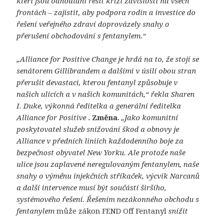
kteří jsou odhodláni řešit krizi závislosti na všech
frontách – zajistit, aby podpora rodin a investice do
řešení veřejného zdraví doprovázely snahy o
přerušení obchodování s fentanylem.“
„Alliance for Positive Change je hrdá na to, že stojí se
senátorem Gillibrandem a dalšími v úsilí obou stran
přerušit devastaci, kterou fentanyl způsobuje v
našich ulicích a v našich komunitách,“ řekla Sharen
I. Duke, výkonná ředitelka a generální ředitelka
Alliance for Positive
. Změna.
„Jako komunitní
poskytovatel služeb snižování škod a obnovy je
Alliance v předních liniích každodenního boje za
bezpečnost obyvatel New Yorku. Ale protože naše
ulice jsou zaplavené neregulovaným fentanylem, naše
snahy o výměnu injekčních stříkaček, výcvik Narcanů
a další intervence musí být součástí širšího,
systémového řešení. Řešením nezákonného obchodu s
fentanylem
může zákon FEND Off Fentanyl
snížit