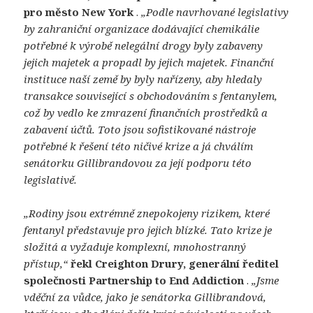
pro město New York
.
„Podle navrhované legislativy
by zahraniční organizace dodávající chemikálie
potřebné k výrobě nelegální drogy byly zabaveny
jejich majetek a propadl by jejich majetek. Finanční
instituce naší země by byly nařízeny, aby hledaly
transakce související s obchodováním s fentanylem,
což by vedlo ke zmrazení finančních prostředků a
zabavení účtů. Toto jsou sofistikované nástroje
potřebné k řešení této ničivé krize a já chválím
senátorku Gillibrandovou za její podporu této
legislativě.
„Rodiny jsou extrémně znepokojeny rizikem, které
fentanyl představuje pro jejich blízké. Tato krize je
složitá a vyžaduje komplexní, mnohostranný
přístup,“
řekl Creighton Drury, generální ředitel
společnosti Partnership to End Addiction
.
„Jsme
vděční za vůdce, jako je senátorka Gillibrandová,