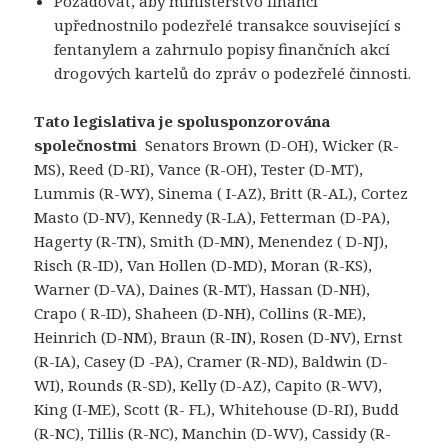
Požadovat, aby ministerstvo financí
upřednostnilo podezřelé transakce související s
fentanylem a zahrnulo popisy finančních akcí
drogových kartelů do zpráv o podezřelé činnosti.
Tato legislativa je spolusponzorována
společnostmi
Senators Brown (D-OH), Wicker (R-
MS), Reed (D-RI), Vance (R-OH), Tester (D-MT),
Lummis (R-WY), Sinema ( I-AZ), Britt (R-AL), Cortez
Masto (D-NV), Kennedy (R-LA), Fetterman (D-PA),
Hagerty (R-TN), Smith (D-MN), Menendez ( D-NJ),
Risch (R-ID), Van Hollen (D-MD), Moran (R-KS),
Warner (D-VA), Daines (R-MT), Hassan (D-NH),
Crapo ( R-ID), Shaheen (D-NH), Collins (R-ME),
Heinrich (D-NM), Braun (R-IN), Rosen (D-NV), Ernst
(R-IA), Casey (D -PA), Cramer (R-ND), Baldwin (D-
WI), Rounds (R-SD), Kelly (D-AZ), Capito (R-WV),
King (I-ME), Scott (R- FL), Whitehouse (D-RI), Budd
(R-NC), Tillis (R-NC), Manchin (D-WV), Cassidy (R-