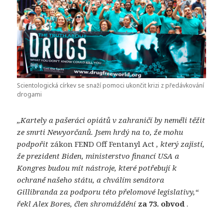
Scientologická církev se snaží pomoci ukončit krizi z předávkování
drogami
„Kartely a pašeráci opiátů v zahraničí by neměli těžit
ze smrti Newyorčanů. Jsem hrdý na to, že mohu
podpořit
zákon FEND Off Fentanyl Act
, který zajistí,
že prezident Biden, ministerstvo financí USA a
Kongres budou mít nástroje, které potřebují k
ochraně našeho státu, a chválím senátora
Gillibranda za podporu této přelomové legislativy,“
řekl Alex Bores, člen shromáždění
za 73. obvod
.