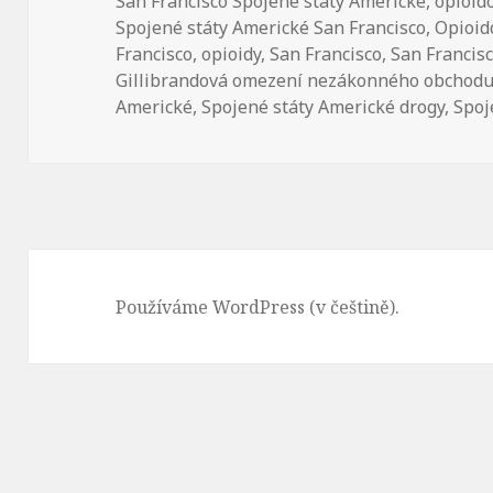
San Francisco Spojené státy Americké
,
opioid
Spojené státy Americké San Francisco
,
Opioid
Francisco
,
opioidy
,
San Francisco
,
San Francis
Gillibrandová omezení nezákonného obchodu 
Americké
,
Spojené státy Americké drogy
,
Spoj
Používáme WordPress (v češtině).