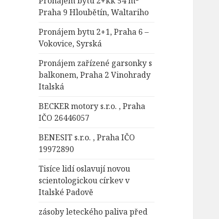
Pronájem bytu 2+kk 54 m²
Praha 9 Hloubětín, Waltariho
Pronájem bytu 2+1, Praha 6 –
Vokovice, Syrská
Pronájem zařízené garsonky s
balkonem, Praha 2 Vinohrady
Italská
BECKER motory s.r.o. , Praha
IČO 26446057
BENESIT s.r.o. , Praha IČO
19972890
Tisíce lidí oslavují novou
scientologickou církev v
Italské Padově
zásoby leteckého paliva před