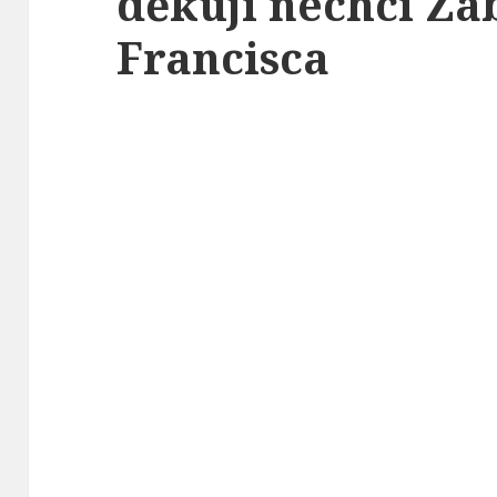
děkuji nechci Zá
Francisca