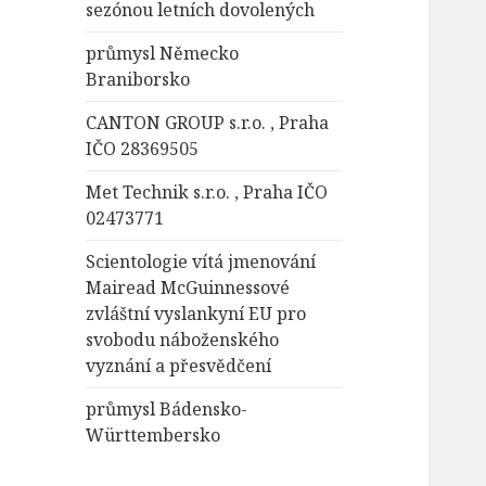
sezónou letních dovolených
průmysl Německo
Braniborsko
CANTON GROUP s.r.o. , Praha
IČO 28369505
Met Technik s.r.o. , Praha IČO
02473771
Scientologie vítá jmenování
Mairead McGuinnessové
zvláštní vyslankyní EU pro
svobodu náboženského
vyznání a přesvědčení
průmysl Bádensko-
Württembersko