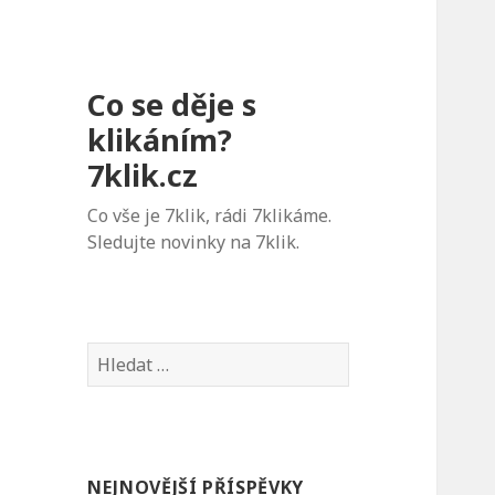
Co se děje s
klikáním?
7klik.cz
Co vše je 7klik, rádi 7klikáme.
Sledujte novinky na 7klik.
V
y
h
l
e
NEJNOVĚJŠÍ PŘÍSPĚVKY
d