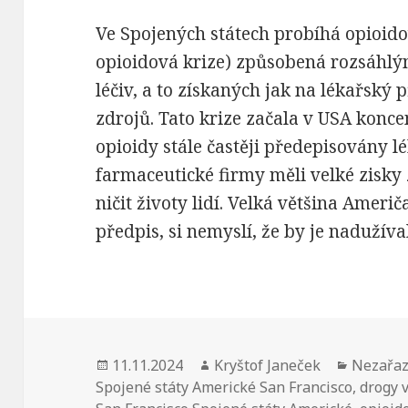
Ve Spojených státech probíhá opioid
opioidová krize) způsobená rozsáhl
léčiv, a to získaných jak na lékařský 
zdrojů. Tato krize začala v USA koncem 
opioidy stále častěji předepisovány lé
farmaceutické firmy měli velké zisky 
ničit životy lidí. Velká většina Američ
předpis, si nemyslí, že by je nadužíva
Publikováno:
11.11.2024
Autor:
Kryštof Janeček
Rubriky
Nezařa
Spojené státy Americké San Francisco
,
drogy v