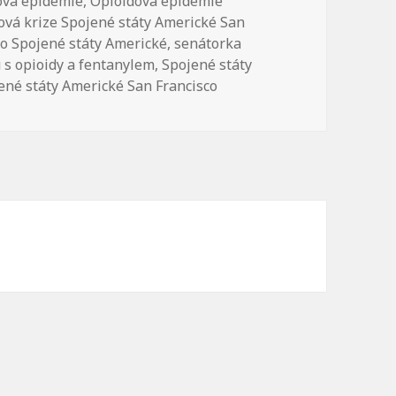
ová epidemie
,
Opioidová epidemie
ová krize Spojené státy Americké San
co Spojené státy Americké
,
senátorka
s opioidy a fentanylem
,
Spojené státy
ené státy Americké San Francisco