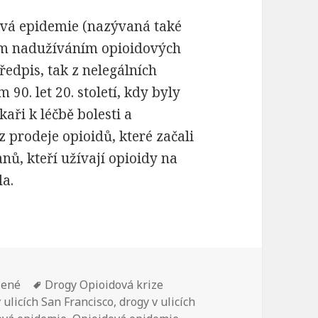
ová epidemie (nazývaná také
ým nadužíváním opioidových
předpis, tak z nelegálních
90. let 20. století, kdy byly
kaři k léčbě bolesti a
z prodeje opioidů, které začali
anů, kteří užívají opioidy na
la.
:
zené
Štítky:
Drogy Opioidová krize
 ulicích San Francisco
,
drogy v ulicích