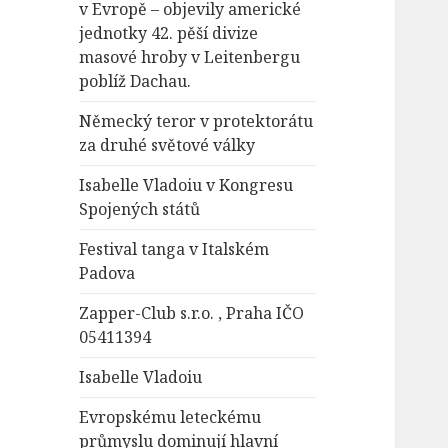
v Evropě – objevily americké
jednotky 42. pěší divize
masové hroby v Leitenbergu
poblíž Dachau.
Německý teror v protektorátu
za druhé světové války
Isabelle Vladoiu v Kongresu
Spojených států
Festival tanga v Italském
Padova
Zapper-Club s.r.o. , Praha IČO
05411394
Isabelle Vladoiu
Evropskému leteckému
průmyslu dominují hlavní