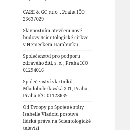
á
CARE & GO s.r.o. , Praha IČO
v
25637029
á
n
Slavnostním otevření nové
í
budovy Scientologické církve
v Německém Hamburku
Společenství pro podporu
zdravého žití, z. s. , Praha IČO
01294016
Společenství vlastníků
Mladoboleslavská 301, Praha ,
Praha IČO 01128639
Od Evropy po Spojené státy
Isabelle Vladoiu posouvá
lidská práva na Scientologické
televizi