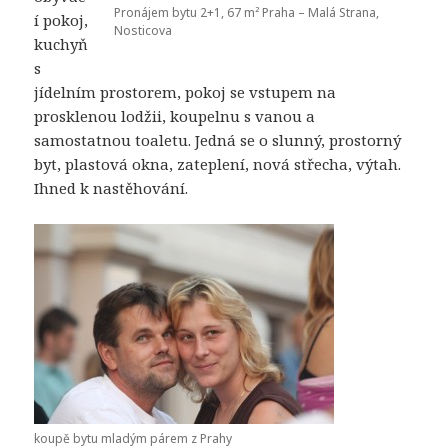
Pronájem bytu 2+1, 67 m² Praha – Malá Strana,
í pokoj,
Nosticova
kuchyň
s
jídelním prostorem, pokoj se vstupem na
prosklenou lodžii, koupelnu s vanou a
samostatnou toaletu. Jedná se o slunný, prostorný
byt, plastová okna, zateplení, nová střecha, výtah.
Ihned k nastěhování.
koupě bytu mladým párem z Prahy