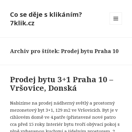
Co se děje s klikáním?
7klik.cz
MENU
A
WIDGETY
Archiv pro štítek: Prodej bytu Praha 10
Prodej bytu 3+1 Praha 10 –
Vršovice, Donská
Nabízíme na prodej nádherný světlý a prostorný
mezonetový byt 3+1, 129 m2 ve Vršovicích. Byt je v
cihlovém domě ve 4.patře (přistavené nové patro
cca před 15 roky. Interiér bytu tvoří obývací pokoj s
plně vybavenou kuchyní a jídelním prostorem, 2