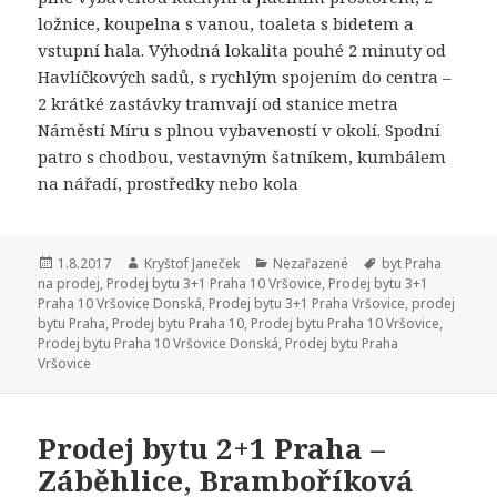
ložnice, koupelna s vanou, toaleta s bidetem a
vstupní hala. Výhodná lokalita pouhé 2 minuty od
Havlíčkových sadů, s rychlým spojením do centra –
2 krátké zastávky tramvají od stanice metra
Náměstí Míru s plnou vybaveností v okolí. Spodní
patro s chodbou, vestavným šatníkem, kumbálem
na nářadí, prostředky nebo kola
Publikováno:
1.8.2017
Autor:
Kryštof Janeček
Rubriky:
Nezařazené
Štítky:
byt Praha
na prodej
,
Prodej bytu 3+1 Praha 10 Vršovice
,
Prodej bytu 3+1
Praha 10 Vršovice Donská
,
Prodej bytu 3+1 Praha Vršovice
,
prodej
bytu Praha
,
Prodej bytu Praha 10
,
Prodej bytu Praha 10 Vršovice
,
Prodej bytu Praha 10 Vršovice Donská
,
Prodej bytu Praha
Vršovice
Prodej bytu 2+1 Praha –
Záběhlice, Bramboříková