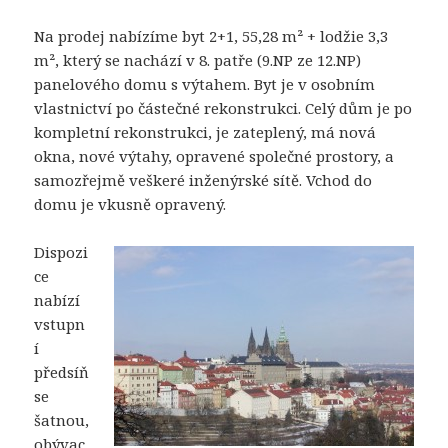
Na prodej nabízíme byt 2+1, 55,28 m² + lodžie 3,3
m², který se nachází v 8. patře (9.NP ze 12.NP)
panelového domu s výtahem. Byt je v osobním
vlastnictví po částečné rekonstrukci. Celý dům je po
kompletní rekonstrukci, je zateplený, má nová
okna, nové výtahy, opravené společné prostory, a
samozřejmě veškeré inženýrské sítě. Vchod do
domu je vkusně opravený.
Dispozi
ce
nabízí
vstupn
í
předsíň
se
šatnou,
obývac