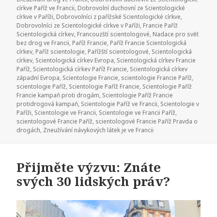
církve Paříž ve Francii
,
Dobrovolní duchovní ze Scientologické
církve v Paříži
,
Dobrovolníci z pařížské Scientologické církve
,
Dobrovolníci ze Scientologické církve v Paříži
,
Francie Paříž
Scientologická církev
,
Francouzští scientologové
,
Nadace pro svět
bez drog ve Francii
,
Paříž Francie
,
Paříž Francie Scientologická
církev
,
Paříž scientologie
,
Pařížští scientologové
,
Scientologická
církev
,
Scientologická církev Evropa
,
Scientologická církev Francie
Paříž
,
Scientologická církev Paříž Francie
,
Scientologická církev
západní Evropa
,
Scientologie Francie
,
scientologie Francie Paříž
,
scientologie Paříž
,
Scientologie Paříž Francie
,
Scientologie Paříž
Francie kampaň proti drogám
,
Scientologie Paříž Francie
protidrogová kampaň
,
Scientologie Paříž ve Francii
,
Scientologie v
Paříži
,
Scientologie ve Francii
,
Scientologie ve Francii Paříž
,
scientologové Francie Paříž
,
scientologové Francie Paříž Pravda o
drogách
,
Zneužívání návykových látek je ve Francii
Přijměte výzvu: Znáte
svých 30 lidských práv?