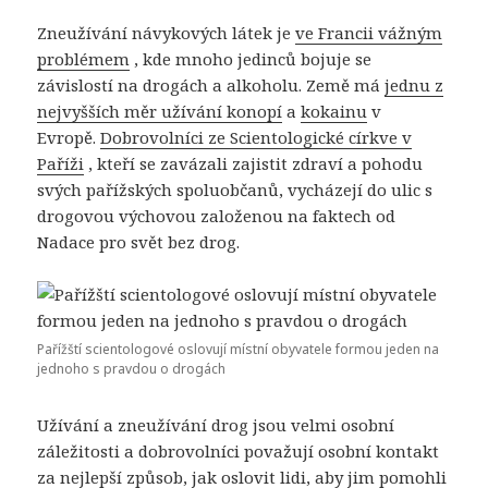
Zneužívání návykových látek je
ve Francii vážným
problémem
, kde mnoho jedinců bojuje se
závislostí na drogách a alkoholu. Země má
jednu z
nejvyšších měr užívání konopí
a
kokainu
v
Evropě.
Dobrovolníci ze Scientologické církve v
Paříži
, kteří se zavázali zajistit zdraví a pohodu
svých pařížských spoluobčanů, vycházejí do ulic s
drogovou výchovou založenou na faktech od
Nadace pro svět bez drog.
Pařížští scientologové oslovují místní obyvatele formou jeden na
jednoho s pravdou o drogách
Užívání a zneužívání drog jsou velmi osobní
záležitosti a dobrovolníci považují osobní kontakt
za nejlepší způsob, jak oslovit lidi, aby jim pomohli