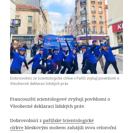
Dobrovolníci ze Scientologické církve v Paříži zvyšují povědomí o
Všeobecné deklaraci lidských práv
Francouzští scientologové zvyšují povědomí o
Všeobecné deklaraci lidských práv.
Dobrovolníci z
pařížské Scientologické
církve
bleskovým mobem zahájili svou celoroční