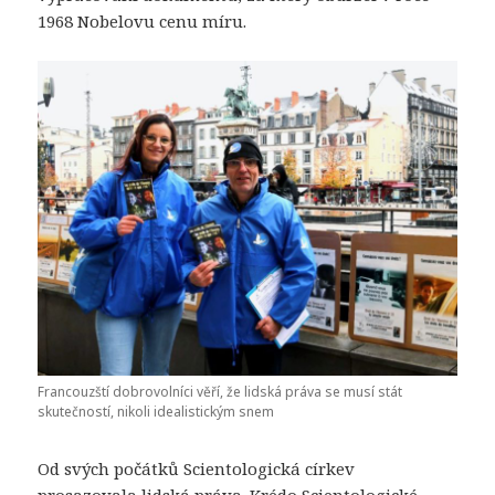
1968 Nobelovu cenu míru.
Francouzští dobrovolníci věří, že lidská práva se musí stát
skutečností, nikoli idealistickým snem
Od svých počátků Scientologická církev
prosazovala lidská práva.
Krédo Scientologické