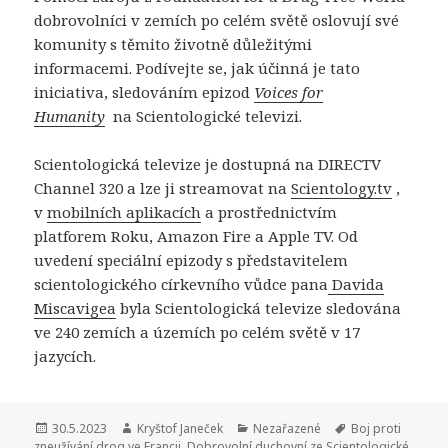
dobrovolníci v zemích po celém světě oslovují své
komunity s těmito životně důležitými
informacemi. Podívejte se, jak účinná je tato
iniciativa, sledováním epizod
Voices for
Humanity
na Scientologické televizi.
Scientologická televize je dostupná na DIRECTV
Channel 320 a lze ji streamovat na
Scientology.tv
,
v
mobilních aplikacích
a prostřednictvím
platforem Roku, Amazon Fire a Apple TV. Od
uvedení speciální epizody s představitelem
scientologického církevního vůdce pana
Davida
Miscavigea
byla Scientologická televize sledována
ve 240 zemích a územích po celém světě v 17
jazycích.
Publikováno:
30.5.2023
Autor:
Kryštof Janeček
Rubriky:
Nezařazené
Štítky:
Boj proti
zneužívání drog ve Francii
,
Dobrovolní duchovní ze Scientologické