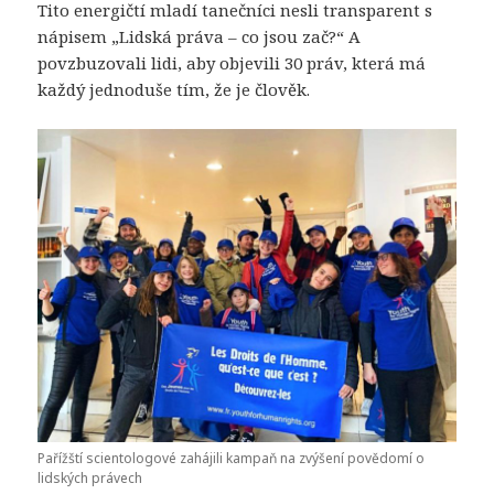
Tito energičtí mladí tanečníci nesli transparent s
nápisem „Lidská práva – co jsou zač?“ A
povzbuzovali lidi, aby objevili 30 práv, která má
každý jednoduše tím, že je člověk.
Pařížští scientologové zahájili kampaň na zvýšení povědomí o
lidských právech