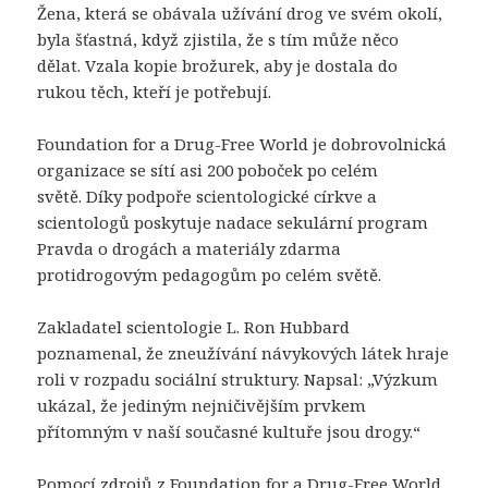
Žena, která se obávala užívání drog ve svém okolí,
byla šťastná, když zjistila, že s tím může něco
dělat. Vzala kopie brožurek, aby je dostala do
rukou těch, kteří je potřebují.
Foundation for a Drug-Free World je dobrovolnická
organizace se sítí asi 200 poboček po celém
světě. Díky podpoře scientologické církve a
scientologů poskytuje nadace sekulární program
Pravda o drogách a materiály zdarma
protidrogovým pedagogům po celém světě.
Zakladatel scientologie L. Ron Hubbard
poznamenal, že zneužívání návykových látek hraje
roli v rozpadu sociální struktury. Napsal: „Výzkum
ukázal, že jediným nejničivějším prvkem
přítomným v naší současné kultuře jsou drogy.“
Pomocí zdrojů z Foundation for a Drug-Free World