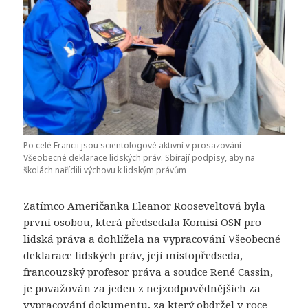
Po celé Francii jsou scientologové aktivní v prosazování
Všeobecné deklarace lidských práv. Sbírají podpisy, aby na
školách nařídili výchovu k lidským právům
Zatímco Američanka Eleanor Rooseveltová byla
první osobou, která předsedala Komisi OSN pro
lidská práva a dohlížela na vypracování Všeobecné
deklarace lidských práv, její místopředseda,
francouzský profesor práva a soudce René Cassin,
je považován za jeden z nejzodpovědnějších za
vypracování dokumentu, za který obdržel v roce