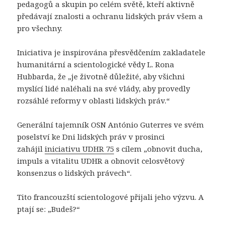
pedagogů a skupin po celém světě, kteří aktivně
předávají znalosti a ochranu lidských práv všem a
pro všechny.
Iniciativa je inspirována přesvědčením zakladatele
humanitární a scientologické vědy L. Rona
Hubbarda, že „je životně důležité, aby všichni
myslící lidé naléhali na své vlády, aby provedly
rozsáhlé reformy v oblasti lidských práv.“
Generální tajemník OSN António Guterres ve svém
poselství ke Dni lidských práv v prosinci
zahájil
iniciativu UDHR 75
s cílem „obnovit ducha,
impuls a vitalitu UDHR a obnovit celosvětový
konsenzus o lidských právech“.
Tito francouzští scientologové přijali jeho výzvu. A
ptají se: „Budeš?“