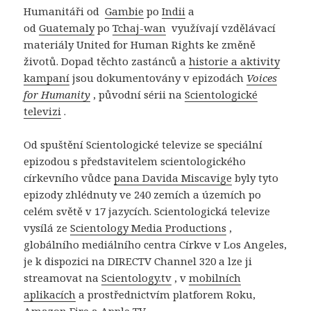
Humanitáři od
Gambie
po
Indii
a
od
Guatemaly
po
Tchaj-wan
využívají vzdělávací
materiály United for Human Rights ke změně
životů. Dopad těchto zastánců a
historie a aktivity
kampaní
jsou dokumentovány v epizodách
Voices
for Humanity
, původní sérii na
Scientologické
televizi
.
Od spuštění Scientologické televize se speciální
epizodou s představitelem scientologického
církevního vůdce
pana Davida Miscavige
byly tyto
epizody zhlédnuty ve 240 zemích a územích po
celém světě v 17 jazycích. Scientologická televize
vysílá ze
Scientology Media Productions
,
globálního mediálního centra Církve v Los Angeles,
je k dispozici na DIRECTV Channel 320 a lze ji
streamovat na
Scientology.tv
, v
mobilních
aplikacích
a prostřednictvím platforem Roku,
Amazon Fire a Apple TV.