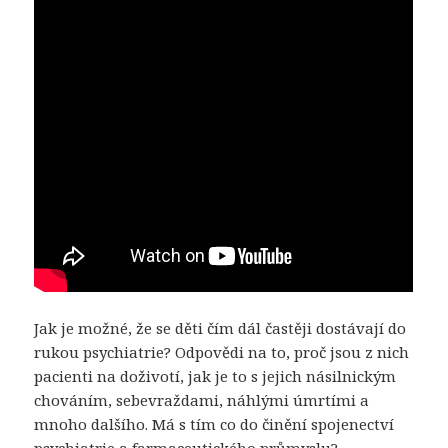
Jak je možné, že se děti čím dál častěji dostávají do
rukou psychiatrie? Odpovědi na to, proč jsou z nich
pacienti na doživotí, jak je to s jejich násilnickým
chováním, sebevraždami, náhlými úmrtími a
mnoho dalšího. Má s tím co do činění spojenectví
psychiatrie a farmaceutického průmyslu?