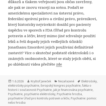
důkazů a tlakem veřejnosti jsou občas zavrženy,
ale pak se znovu vracejí na scénu. Podaří se
americkému specialistovi na ústavní právo,
federální správní právo a civilní právo, právníkovi,
který historicky nejvícekrát dosáhl pro pacienty
úspěchu ve sporech s FDA (Úřad pro kontrolu
potravin a léčiv, který mimo jiné schvaluje použití
léků a řeší dopady jejich vedlejších účinků)
Jonathanu Emordovi jejich používání definitivně
zastavit? Více o skutečné podstatě elektrošoků i o
známých osobnostech, které se staly jejich obětí, si
po shlédnutí videa přečtěte
zde
Publikováno:
1.6.2026
Autor:
Kryštof Janeček
Rubriky:
Nezařazené
Štítky:
Elektrošoky
,
elektrošoky psychiatrie
,
Evropský kongres psychiatrie
,
fakta o
historii i současnosti Psychiatrie
,
jak je financována psychiatrie
,
Psychiatrie
,
psychiatrie elektrošoky
,
Psychiatrie hrozba
,
psychiatrie Úřad pro kontrolu potravin a léčiv
,
Psychiatrie: pomoc
nebo hrozba