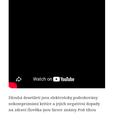
Dlouhá desetiletí jsou elektrošoky podrobovány
nekompromisní kritice a jejich negativní dopady
na zdraví člověka jsou široce známy. Pod tíhou