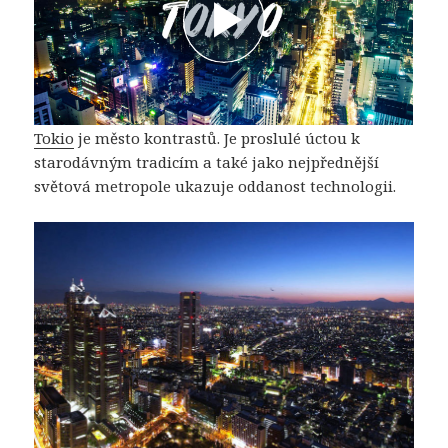
Tokio
je město kontrastů. Je proslulé úctou k
starodávným tradicím a také jako nejpřednější
světová metropole ukazuje oddanost technologii.