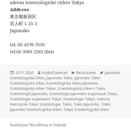
adresa Scientologické církve Tokyo
Address
東京都新宿区
百人町 1-25-1
Japonsko
tel. 03-4578-7550
tel.03-3369-2262 (fax)
Publikováno:
23.11.2020
Autor:
Kryštof Janeček
Rubriky:
Nezařazené
Štítky:
Japonsko
Scientologická církev
,
Japonsko Tokio
,
Japonsko Tokio
Scientologická církev
,
Scientologická církev Japonsko
,
Scientologická církev Tokyo
,
Scientologická církev v Tokio
,
Scientologie Japonsko
,
Scientologie Japonsko organizace Tokyo
,
Scientologie organizace Tokyo
,
Scientologie Tokyo
,
světová
metropole Tokyo Scientologie
,
Tokio
,
Tokio Japonsko
,
Tokio
Japonsko Scientologická církev
,
Tokyo Scientologická církev
Používáme WordPress (v češtině).