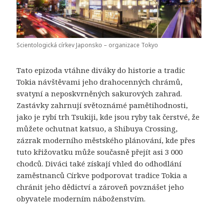
Scientologická církev Japonsko – organizace Tokyo
Tato epizoda vtáhne diváky do historie a tradic
Tokia návštěvami jeho drahocenných chrámů,
svatyní a neposkvrněných sakurových zahrad.
Zastávky zahrnují světoznámé pamětihodnosti,
jako je rybí trh Tsukiji, kde jsou ryby tak čerstvé, že
můžete ochutnat katsuo, a Shibuya Crossing,
zázrak moderního městského plánování, kde přes
tuto křižovatku může současně přejít asi 3 000
chodců. Diváci také získají vhled do odhodlání
zaměstnanců Církve podporovat tradice Tokia a
chránit jeho dědictví a zároveň povznášet jeho
obyvatele moderním náboženstvím.