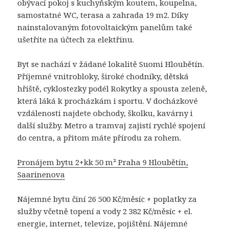
obývací pokoj s kuchyňským koutem, koupelna,
samostatné WC, terasa a zahrada 19 m2. Díky
nainstalovaným fotovoltaickým panelům také
ušetříte na účtech za elektřinu.
Byt se nachází v žádané lokalitě Suomi Hloubětín.
Příjemné vnitrobloky, široké chodníky, dětská
hřiště, cyklostezky podél Rokytky a spousta zeleně,
která láká k procházkám i sportu. V docházkové
vzdálenosti najdete obchody, školku, kavárny i
další služby. Metro a tramvaj zajistí rychlé spojení
do centra, a přitom máte přírodu za rohem.
Pronájem bytu 2+kk 50 m² Praha 9 Hloubětín,
Saarinenova
Nájemné bytu činí 26 500 Kč/měsíc + poplatky za
služby včetně topení a vody 2 382 Kč/měsíc + el.
energie, internet, televize, pojištění. Nájemné