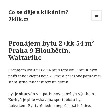
Co se děje s klikáním?
7klik.cz
MENU
A
WIDGETY
Pronájem bytu 2+kk 54 m²
Praha 9 Hloubětín,
Waltariho
Pronájem bytu 2+kk, 54 m2 s terasou 7 m2. K bytu
patří také sklepní kóje 2,5 m2 a garážové parkovací
stání situované v suterénu domu.
Byt je situován v 2. patře novostavby s výtahem.
Kuchyň je plně vybavena spotřebiči a byt
nábytkem. Byt tvoří jedna neprůchozí ložnice,