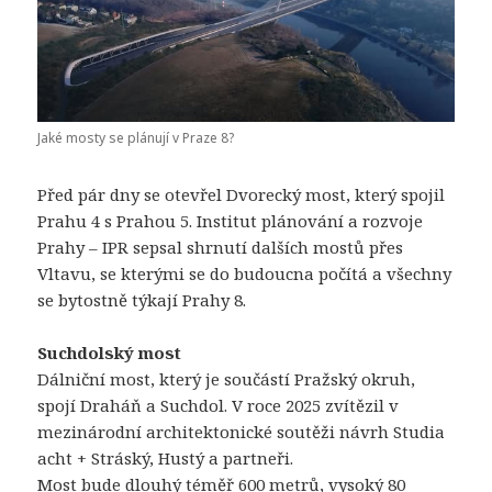
Jaké mosty se plánují v Praze 8?
Před pár dny se otevřel Dvorecký most, který spojil
Prahu 4 s Prahou 5.
Institut plánování a rozvoje
Prahy – IPR
sepsal shrnutí dalších mostů přes
Vltavu, se kterými se do budoucna počítá a všechny
se bytostně týkají Prahy 8.
Suchdolský most
Dálniční most, který je součástí Pražský okruh,
spojí Draháň a Suchdol. V roce 2025 zvítězil v
mezinárodní architektonické soutěži návrh Studia
acht + Stráský, Hustý a partneři.
Most bude dlouhý téměř 600 metrů, vysoký 80