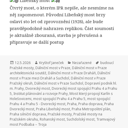
Libeňský most
Čtvrtý most, o kterém IPR nepíše, ale nesmíme na
něj zapomenout. Původní Libeňský most brzy
oslaví sto let od zprovoznění (1928), ale bude
pravděpodobně nahrazen replikou. Část soumostí
je aktuálně zbouraná, stavba je přerušená a
připravuje se další postup
Publikováno:
12.5.2026
Autor:
Kryštof Janeček
Rubriky:
Nezařazené
Štítky:
budoucí
Pražské mosty
,
Dálniční most v Praze
,
Dálniční most v Praze
architektonická soutěž
,
Dálniční most v Praze Draháň
,
Dálniční
most v Praze mezi Draháň a Suchdol
,
Dálniční most v Praze
Pražský okruh
,
Dálniční most v Praze Suchdol
,
Dopravní podnik hl.
m. Prahy
,
Dvorecký most
,
Dvorecký most spojující Prahu 4 a Prahu
5
,
Institut plánování a rozvoje Prahy
,
Most který propojí Karlín s
Holešovicemi
,
most spojující Prahu 4 a Prahu 5
,
most spojující
Prahu 4 a Prahu 5 - Dvorecký most
,
Praha
,
Praha doprava
,
Praha
Dvorecký most
,
Praha Libeňský most
,
Praha Metropolitní plán
,
Praha silniční doprava
,
Pražské mosty
,
Pražské mosty na
Pražském okruhu
,
Rohanský most
,
Suchdolský most
,
Tramvajový
most Podbaba – Troja