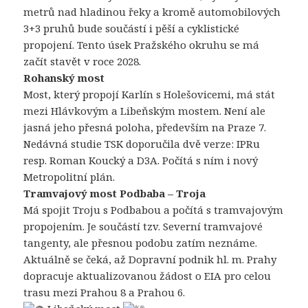
metrů nad hladinou řeky a kromě automobilových
3+3 pruhů bude součástí i pěší a cyklistické
propojení. Tento úsek Pražského okruhu se má
začít stavět v roce 2028.
Rohanský most
Most, který propojí Karlín s Holešovicemi, má stát
mezi Hlávkovým a Libeňským mostem. Není ale
jasná jeho přesná poloha, především na Praze 7.
Nedávná studie TSK doporučila dvě verze: IPRu
resp. Roman Koucký a D3A. Počítá s ním i nový
Metropolitní plán.
Tramvajový most Podbaba – Troja
Má spojit Troju s Podbabou a počítá s tramvajovým
propojením. Je součástí tzv. Severní tramvajové
tangenty, ale přesnou podobu zatím neznáme.
Aktuálně se čeká, až Dopravní podnik hl. m. Prahy
dopracuje aktualizovanou žádost o EIA pro celou
trasu mezi Prahou 8 a Prahou 6.