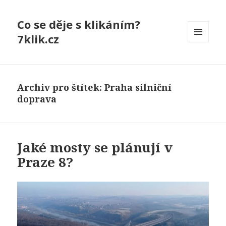
Co se děje s klikáním?
7klik.cz
MENU
A
WIDGETY
Archiv pro štítek: Praha silniční
doprava
Jaké mosty se plánují v
Praze 8?