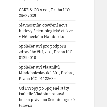
á
CARE & GO s.r.o. , Praha IČO
v
25637029
á
n
Slavnostním otevření nové
í
budovy Scientologické církve
v Německém Hamburku
Společenství pro podporu
zdravého žití, z. s. , Praha IČO
01294016
Společenství vlastníků
Mladoboleslavská 301, Praha ,
Praha IČO 01128639
Od Evropy po Spojené státy
Isabelle Vladoiu posouvá
lidská práva na Scientologické
televizi