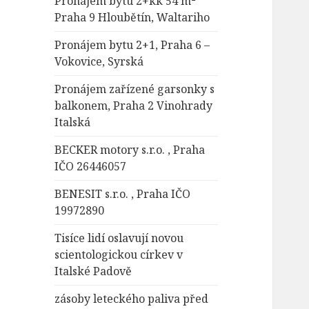
Pronájem bytu 2+kk 54 m²
Praha 9 Hloubětín, Waltariho
Pronájem bytu 2+1, Praha 6 –
Vokovice, Syrská
Pronájem zařízené garsonky s
balkonem, Praha 2 Vinohrady
Italská
BECKER motory s.r.o. , Praha
IČO 26446057
BENESIT s.r.o. , Praha IČO
19972890
Tisíce lidí oslavují novou
scientologickou církev v
Italské Padově
zásoby leteckého paliva před