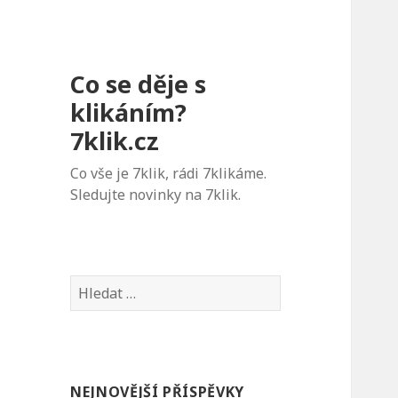
Co se děje s
klikáním?
7klik.cz
Co vše je 7klik, rádi 7klikáme.
Sledujte novinky na 7klik.
V
y
h
l
e
NEJNOVĚJŠÍ PŘÍSPĚVKY
d