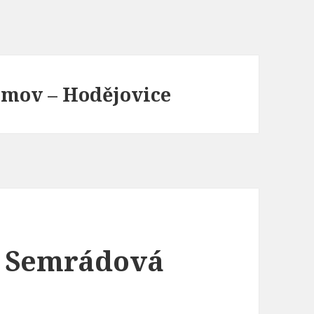
řimov – Hodějovice
á Semrádová