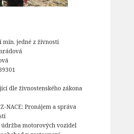
 min. jedné z živností
emrádová
ová
 39301
ící dle živnostenského zákona
 CZ-NACE: Pronájem a správa
stí
 údržba motorových vozidel