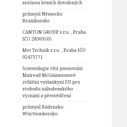
sezónou letních dovolených
průmysl Německo
Braniborsko
CANTON GROUP s.r.o. , Praha
IČO 28369505
Met Technik s.r.o. , Praha IČO
02473771
Scientologie vítá jmenování
Mairead McGuinnessové
zvláštní vyslankyní EU pro
svobodu náboženského
vyznání a přesvědčení
průmysl Bádensko-
Württembersko