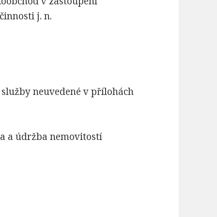
koobchod v zastoupení
innosti j. n.
 služby neuvedené v přílohách
va a údržba nemovitostí