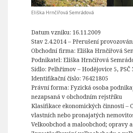
Eliška Hrnčířová Semrádová
Datum vzniku: 16.11.2009
Stav 2.4.2014 – Přerušení provozování
Obchodní firma: Eliška Hrnčířová S
Podnikatel: Eliška Hrnčířová Semrád
Sídlo: Pelhřimov – Hodějovice 5, PSČ
Identifikační číslo: 76421805
Právní forma: Fyzická osoba podnikaj
nezapsaná v obchodním rejstříku
Klasifikace ekonomických činností –
vlastních nebo pronajatých nemovito
Velkoobchod a maloobchod; opravy a