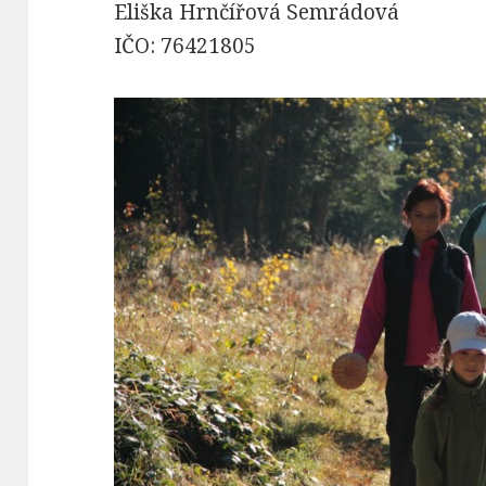
Eliška Hrnčířová Semrádová
IČO: 76421805