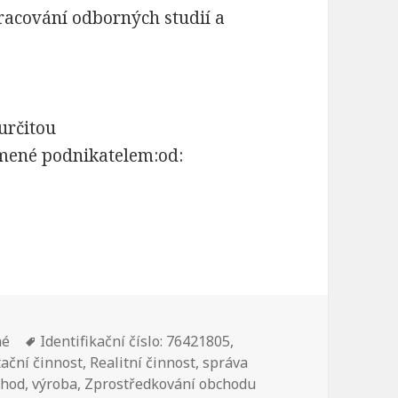
racování odborných studií a
určitou
ámené podnikatelem:od:
né
Štítky:
Identifikační číslo: 76421805
,
ační činnost
,
Realitní činnost
,
správa
chod
,
výroba
,
Zprostředkování obchodu