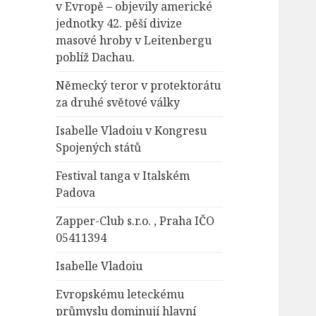
v Evropě – objevily americké
jednotky 42. pěší divize
masové hroby v Leitenbergu
poblíž Dachau.
Německý teror v protektorátu
za druhé světové války
Isabelle Vladoiu v Kongresu
Spojených států
Festival tanga v Italském
Padova
Zapper-Club s.r.o. , Praha IČO
05411394
Isabelle Vladoiu
Evropskému leteckému
průmyslu dominují hlavní